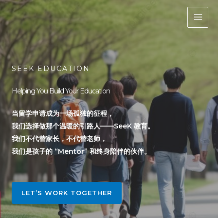
Skip
to
content
SEEK EDUCATION
Helping You Build Your Education
当留学申请成为一场孤独的征程，
我们选择做那个温暖的引路人——SeeK 教育。
我们不代替家长，不代替老师，
我们是孩子的 “Mentor” 和终身陪伴的伙伴。
LET’S WORK TOGETHER