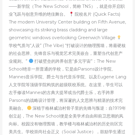
——新学院（The New School，简称 TNS），就是你开启职
业飞跃与创意升维的绝佳舞台。
院校名片 (Quick Facts)
The modern University Center building on Fifth Avenue,
showcasing its striking brass cladding and large
geometric windows overlooking Greenwich Village
学校气质与“人设” (The Vibe) “打破设计的物理围墙，将最硬核
的社会思辨、先锋音乐与视觉艺术完美嵌合，重塑当代创意产
业规则。”
打破壁垒的跨界创意“多元宇宙”：The New
School绝非一所普通的学校，它是由Parsons设计学院、
Mannes音乐学院、爵士与当代音乐学院、以及Eugene Lang
人文学院等顶级学院构筑的超级联校系统。在这里，学生可以
左手修读Mannes的古典大提琴或当代爵士乐，右手跨界
Parsons的战略设计管理，将深邃的人文思辨与精湛的技术完
美融合。
深植于格林威治村骨子里的先锋与叛逆：自1919年
创立起，The New School便是全美学术自由和前卫思潮的风
向标。校园没有物理围墙，教学楼与格林威治村的历史街区完
美共生。学校崇尚社会正义（Social Justice），鼓励学生通过