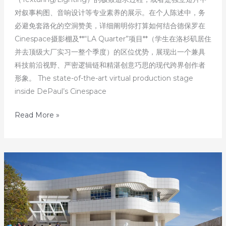
对叙事构图、音响设计等专业素养的展示。在个人陈述中，务
必避免套路化的空洞赞美，详细阐明你打算如何结合德保罗在
Cinespace摄影棚及**“LA Quarter”项目**（学生在洛杉矶居住
并去顶级大厂实习一整个季度）的区位优势，展现出一个兼具
科技前沿视野、严密逻辑链和精湛创意巧思的现代跨界创作者
形象。 The state-of-the-art virtual production stage
inside DePaul’s Cinespace
发
Read More »
掘
美
国
顶
尖
艺
术
名