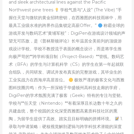
and sleek architectural lines against the Pacific
Northwest pine trees
学校气质与“人设” (The Vibe) “手
握任天堂与微软的黄金招聘密钥，在西雅图的科技雨林中，用
最具工业级水准的跨界作品集锁定高薪Offer。”
称霸全球的
游戏开发与数码艺术“黄埔军校”：DigiPen在游戏设计领域的声
望无可匹敌，是《普林斯顿评论》长年温居全美前列的顶级游
戏设计学校。学校不教授流于表面的概念设计，而是将学生推
向极严苛的**跨学科项目制（Project-Based）**管线。数码艺
术（BFA）的学生与计算机科学（CS）的学生在第一年起就联
合组队，共同研发、调试并发布真实的完整游戏，其毕业生的
工业实战力在西海岸高居首位。
极致严谨的极客文化与西雅
图科技圈共鸣：作为一所深植于华盛顿州高科技走廊的学府，
DigiPen的学术氛围充满了极客（Geek）特有的专注与坚韧。
学校与**任天堂（Nintendo）**有着深厚且长达数十年之久的
共建血统，整个校园的文化深受西雅图高素质科技社区的熏
陶，为留学生提供了高效、踏实且目标明确的拼搏环境。
1.
录取与申请策略：硬核视觉解剖逻辑与跨学科技术潜能的深度