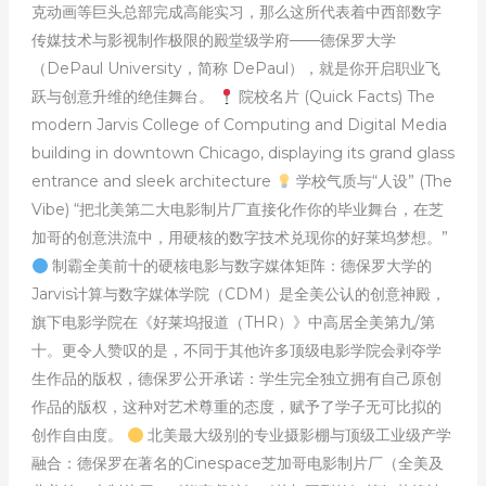
克动画等巨头总部完成高能实习，那么这所代表着中西部数字
传媒技术与影视制作极限的殿堂级学府——德保罗大学
（DePaul University，简称 DePaul），就是你开启职业飞
跃与创意升维的绝佳舞台。
院校名片 (Quick Facts) The
modern Jarvis College of Computing and Digital Media
building in downtown Chicago, displaying its grand glass
entrance and sleek architecture
学校气质与“人设” (The
Vibe) “把北美第二大电影制片厂直接化作你的毕业舞台，在芝
加哥的创意洪流中，用硬核的数字技术兑现你的好莱坞梦想。”
制霸全美前十的硬核电影与数字媒体矩阵：德保罗大学的
Jarvis计算与数字媒体学院（CDM）是全美公认的创意神殿，
旗下电影学院在《好莱坞报道（THR）》中高居全美第九/第
十。更令人赞叹的是，不同于其他许多顶级电影学院会剥夺学
生作品的版权，德保罗公开承诺：学生完全独立拥有自己原创
作品的版权，这种对艺术尊重的态度，赋予了学子无可比拟的
创作自由度。
北美最大级别的专业摄影棚与顶级工业级产学
融合：德保罗在著名的Cinespace芝加哥电影制片厂（全美及