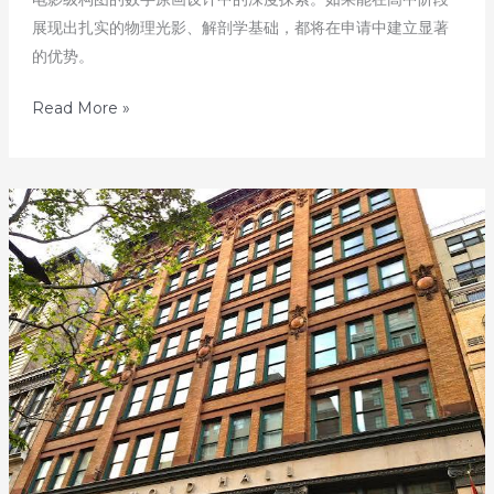
展现出扎实的物理光影、解剖学基础，都将在申请中建立显著
的优势。
发
Read More »
掘
美
国
顶
尖
艺
术
名
校
–
第
17
天：