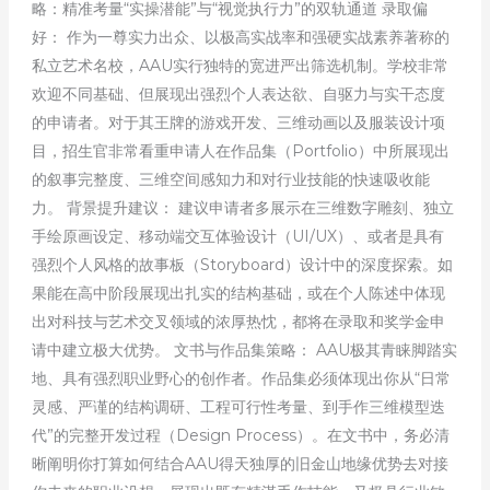
略：精准考量“实操潜能”与“视觉执行力”的双轨通道 录取偏
好： 作为一尊实力出众、以极高实战率和强硬实战素养著称的
私立艺术名校，AAU实行独特的宽进严出筛选机制。学校非常
欢迎不同基础、但展现出强烈个人表达欲、自驱力与实干态度
的申请者。对于其王牌的游戏开发、三维动画以及服装设计项
目，招生官非常看重申请人在作品集（Portfolio）中所展现出
的叙事完整度、三维空间感知力和对行业技能的快速吸收能
力。 背景提升建议： 建议申请者多展示在三维数字雕刻、独立
手绘原画设定、移动端交互体验设计（UI/UX）、或者是具有
强烈个人风格的故事板（Storyboard）设计中的深度探索。如
果能在高中阶段展现出扎实的结构基础，或在个人陈述中体现
出对科技与艺术交叉领域的浓厚热忱，都将在录取和奖学金申
请中建立极大优势。 文书与作品集策略： AAU极其青睐脚踏实
地、具有强烈职业野心的创作者。作品集必须体现出你从“日常
灵感、严谨的结构调研、工程可行性考量、到手作三维模型迭
代”的完整开发过程（Design Process）。在文书中，务必清
晰阐明你打算如何结合AAU得天独厚的旧金山地缘优势去对接