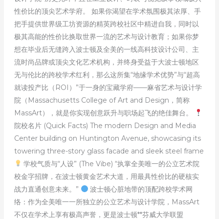
性价比的顶尖艺术学府。 如果你渴望在学术氛围极其浓厚、手
把手提供世界级工坊资源的精英跨校社区中精进自我，同时以
极其高能的性价比换取世界一流的艺术与设计教育；如果你梦
想在毕业后无缝跨入波士顿及全美的一线高科技设计公司、主
流时尚品牌或顶尖文化艺术机构，并终身受益于大波士顿地区
无与伦比的跨校学术红利，那么这所集“地缘学术优势”与“超高
就读投产比（ROI）”于一身的宝藏学府——麻省艺术与设计学
院（Massachusetts College of Art and Design，简称
MassArt），就是你实现创意跃升与职场起飞的绝佳舞台。
院校名片 (Quick Facts) The modern Design and Media
Center building on Huntington Avenue, showcasing its
towering three-story glass facade and sleek steel frame
学校气质与“人设” (The Vibe) “执掌全美唯一的公立艺术院
校金字招牌，在波士顿黄金艺术大道，用最具性价比的硬核实
战力直通创意未来。”
波士顿心脏地带的顶配跨校学术网
络：作为全美唯一一所独立的公立艺术与设计学院，MassArt
不仅在学术上享有极高声誉，更是波士顿**芬威大学联盟