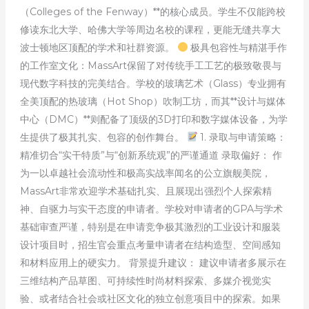
（Colleges of the Fenway）**的核心成员。学生不仅能跨校
修读东北大学、哈佛大学等周边名校的课程，更能无缝共享大
波士顿地区顶配的学术和社群资源。
极具包容性与精湛手作
的工作室文化：MassArt保留了对传统手工工艺的极致敬畏与
现代数字科技的完美结合。学校的玻璃艺术（Glass）专业拥有
全美顶配的热玻璃（Hot Shop）吹制工坊，而其**设计与媒体
中心（DMC）**则配备了顶级的3D打印和数字媒体设备，为学
生提供了极其扎实、包容的创作舞台。
1. 录取与申请策略：
精准切合“实干特质”与“创新系统观”的严谨通道 录取偏好： 作
为一以卓越社会流动性和极高实战率闻名的公立旗舰美院，
MassArt非常欢迎学术基础扎实、且展现出强烈个人探索精
神、自驱力与实干态度的申请者。学校对申请者的GPA与学术
基础审查严谨，特别是在申请竞争极其激烈的工业设计和服装
设计项目时，招生官会重点考量申请者在结构造型、空间感知
和材料应用上的硬实力。 背景提升建议： 建议申请者多展示在
三维结构产品草图、可持续性时尚材料探索、多媒介视觉实
验、或者结合社会或社区文化的独立创意项目中的探索。如果