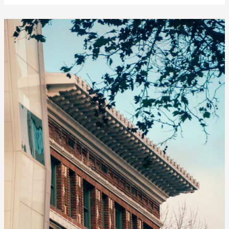
美
国
顶
尖
艺
术
名
校
–
第
20
天：
迪
吉
彭
理
工