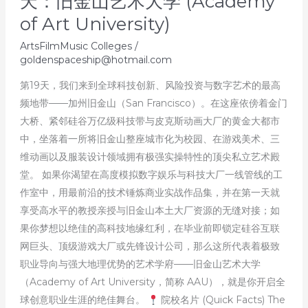
天：旧金山艺术大学 (Academy
of Art University)
ArtsFilmMusic Colleges
/
goldenspaceship@hotmail.com
第19天，我们来到全球科技创新、风险投资与数字艺术的最高
频地带——加州旧金山（San Francisco）。在这座依傍着金门
大桥、紧邻硅谷万亿级科技带与皮克斯动画大厂的黄金大都市
中，坐落着一所将旧金山整座城市化为校园、在游戏美术、三
维动画以及服装设计领域拥有极强实操特性的顶尖私立艺术殿
堂。 如果你渴望在高度模拟数字娱乐与科技大厂一线管线的工
作室中，用最前沿的技术锤炼商业实战作品集，并在第一天就
享受高水平的教授亲授与旧金山本土大厂资源的无缝对接；如
果你梦想以绝佳的高科技地缘红利，在毕业前即锁定硅谷互联
网巨头、顶级游戏大厂或先锋设计公司，那么这所代表着极致
职业导向与强大地理优势的艺术学府——旧金山艺术大学
（Academy of Art University，简称 AAU），就是你开启全
球创意职业生涯的绝佳舞台。
院校名片 (Quick Facts) The