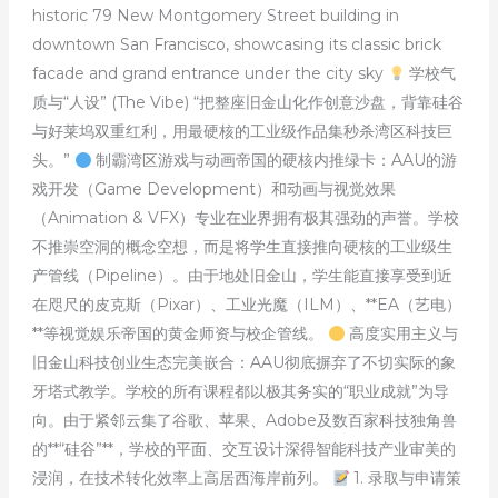
historic 79 New Montgomery Street building in
downtown San Francisco, showcasing its classic brick
facade and grand entrance under the city sky
学校气
质与“人设” (The Vibe) “把整座旧金山化作创意沙盘，背靠硅谷
与好莱坞双重红利，用最硬核的工业级作品集秒杀湾区科技巨
头。”
制霸湾区游戏与动画帝国的硬核内推绿卡：AAU的游
戏开发（Game Development）和动画与视觉效果
（Animation & VFX）专业在业界拥有极其强劲的声誉。学校
不推崇空洞的概念空想，而是将学生直接推向硬核的工业级生
产管线（Pipeline）。由于地处旧金山，学生能直接享受到近
在咫尺的皮克斯（Pixar）、工业光魔（ILM）、**EA（艺电）
**等视觉娱乐帝国的黄金师资与校企管线。
高度实用主义与
旧金山科技创业生态完美嵌合：AAU彻底摒弃了不切实际的象
牙塔式教学。学校的所有课程都以极其务实的“职业成就”为导
向。由于紧邻云集了谷歌、苹果、Adobe及数百家科技独角兽
的**“硅谷”**，学校的平面、交互设计深得智能科技产业审美的
浸润，在技术转化效率上高居西海岸前列。
1. 录取与申请策