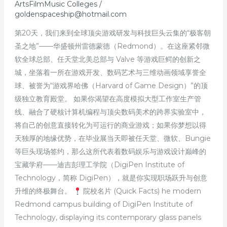
ArtsFilmMusic Colleges
/
goldenspaceship@hotmail.com
第20天，我们来到全球顶尖游戏研发与科技巨头云集的“极客朝
圣之地”——华盛顿州雷德蒙德（Redmond）。在这座紧邻微
软全球总部、任天堂北美总部与 Valve 等游戏巨鳄的创新之
城，坐落着一所在游戏开发、数码艺术与三维动画领域享誉全
球、被誉为“游戏界哈佛（Harvard of Game Design）”的顶
级独立教育殿堂。 如果你渴望在高度模拟大型工作室生产管
线、融合了硬核计算机编程与顶尖数码美术的跨界实验室中，
将自己的创意直接转化为可运行的商业游戏；如果你梦想以得
天独厚的地缘优势，在毕业展当天即被任天堂、微软、Bungie
等巨头现场签约，那么这所代表着数码娱乐与游戏设计巅峰的
宝藏学府——迪吉彭理工学院（DigiPen Institute of
Technology，简称 DigiPen），就是你实现职场跃升与创意
升维的终极舞台。
院校名片 (Quick Facts) he modern
Redmond campus building of DigiPen Institute of
Technology, displaying its contemporary glass panels