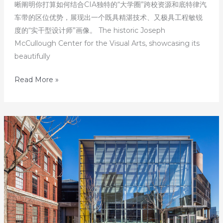
晰阐明你打算如何结合CIA独特的“大学圈”跨校资源和底特律汽
车带的区位优势，展现出一个既具精湛技术、又极具工程敏锐
度的“实干型设计师”画像。 The historic Joseph
McCullough Center for the Visual Arts, showcasing its
beautifully
发
Read More »
掘
美
国
顶
尖
艺
术
名
校
–
第