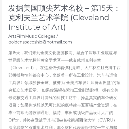
发掘美国顶尖艺术名校 – 第15天：
院
(The
克利夫兰艺术学院 (Cleveland
New
Institute of Art)
School)
ArtsFilmMusic Colleges
/
goldenspaceship@hotmail.com
第15天，我们来到全美文化密度极高、融合了深厚工业底蕴与
世界级艺术地标的黄金学术区——俄亥俄州克利夫兰
（Cleveland）。在这座依傍着伊利湖畔、大厂林立且充满中西
部拼搏热情的都会中心，坐落着一所在工业设计、汽车与运输
工具设计领域独步全球、被誉为“全美汽车设计师黄金摇篮”的顶
尖私立艺术殿堂。 如果你渴望在紧扣工业制造脉搏、拥有全美
最硬核交通工具设计管线的科技工坊中，操盘真实的车企研发
项目；如果你梦想以无可比拟的底特律与五百强产业资源，在
毕业前即无缝收割通用、福特、丰田或顶级产品设计大厂的
Offer，并终身受益于其与顶尖名校凯斯西储大学（CWRU）
深度联防的双重学术红利，那么这所代表着极致实干主义与超