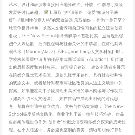
艺术、设计和表演来直接回应地缘政治、种族、性别与可持续
发展等时代命题。
1. 录取与申请策略：偏爱“知识分子底
蕴”与“批判性创意人格”的双轨筛选 录取偏好： 作为全美乃至全
球竞争极具特色、以高人文素养和前卫性闻名的私立综合创意
名校，The New School非常青睐学术基础扎实、且展现出强
烈个人表达欲、批判性逻辑与社会关怀的申请者。在评估其表
演艺术（Mannes/Jazz）和Eugene Lang人文学科项目时，
学校极其看重申请者的作品集或面试试听（Audition）所传递
出的思想深度和独特叙事。 背景提升建议： 建议申请者多展示
在跨媒介视觉艺术实验、原创先锋音乐创作、具有社会批判性
的戏剧文本、或者是针对都市与社区改良的人道主义项目中的
探索。如果能在高中阶段展现出高水准的学术阅读与写作功底
（如高AP/IB人文选课），并在作品中展现出明确的时代思
考，都将在申请中建立优势。 文书与作品集策略： The New
School极度反感套路化、商业化和千篇一律的技巧堆砌。作品
集必须体现出你作为“创作者”对概念演变和多媒介探索的思考过
程。在个人陈述中，务必避免空洞的赞美。清晰阐明你打算如