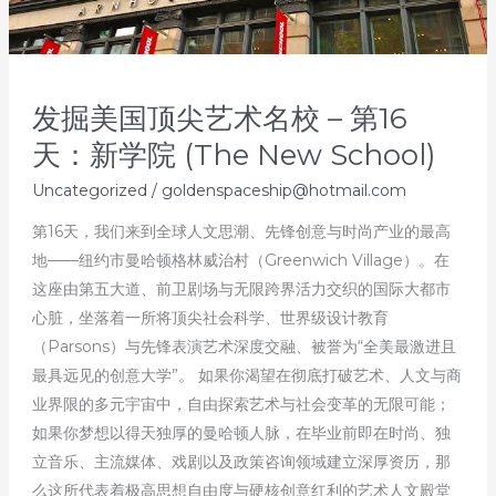
格
诺
蒙
视
发掘美国顶尖艺术名校 – 第16
觉
天：新学院 (The New School)
效
果
Uncategorized
/
goldenspaceship@hotmail.com
学
第16天，我们来到全球人文思潮、先锋创意与时尚产业的最高
校
地——纽约市曼哈顿格林威治村（Greenwich Village）。在
(Gnomon)
这座由第五大道、前卫剧场与无限跨界活力交织的国际大都市
心脏，坐落着一所将顶尖社会科学、世界级设计教育
（Parsons）与先锋表演艺术深度交融、被誉为“全美最激进且
最具远见的创意大学”。 如果你渴望在彻底打破艺术、人文与商
业界限的多元宇宙中，自由探索艺术与社会变革的无限可能；
如果你梦想以得天独厚的曼哈顿人脉，在毕业前即在时尚、独
立音乐、主流媒体、戏剧以及政策咨询领域建立深厚资历，那
么这所代表着极高思想自由度与硬核创意红利的艺术人文殿堂