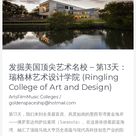
术
名
校
–
第
14
天：
麻
发掘美国顶尖艺术名校 – 第13天：
省
瑞格林艺术设计学院 (Ringling
艺
College of Art and Design)
术
与
ArtsFilmMusic Colleges
/
设
goldenspaceship@hotmail.com
计
第13天，我们来到全美最富庶、风景如画的墨西哥湾黄金海岸
学
——佛罗里达州萨拉索塔（Sarasota）。在这座依傍着蔚蓝海
院
湾、融汇了顶级马戏大亨历史底蕴与现代高科技创意产业的阳
(Massachusetts