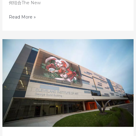
何结合The New
发
Read More »
掘
美
国
顶
尖
艺
术
名
校
–
第
16
天：
新
学