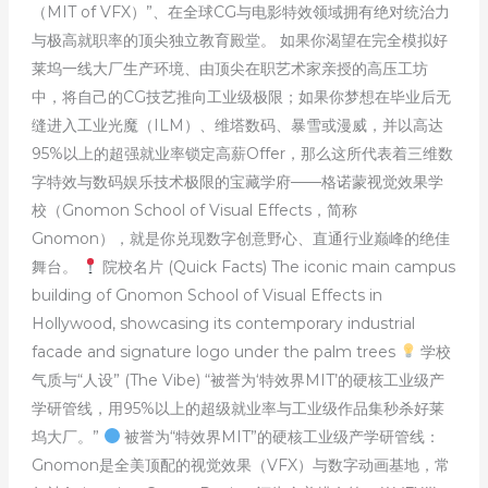
（MIT of VFX）”、在全球CG与电影特效领域拥有绝对统治力
与极高就职率的顶尖独立教育殿堂。 如果你渴望在完全模拟好
莱坞一线大厂生产环境、由顶尖在职艺术家亲授的高压工坊
中，将自己的CG技艺推向工业级极限；如果你梦想在毕业后无
缝进入工业光魔（ILM）、维塔数码、暴雪或漫威，并以高达
95%以上的超强就业率锁定高薪Offer，那么这所代表着三维数
字特效与数码娱乐技术极限的宝藏学府——格诺蒙视觉效果学
校（Gnomon School of Visual Effects，简称
Gnomon），就是你兑现数字创意野心、直通行业巅峰的绝佳
舞台。
院校名片 (Quick Facts) The iconic main campus
building of Gnomon School of Visual Effects in
Hollywood, showcasing its contemporary industrial
facade and signature logo under the palm trees
学校
气质与“人设” (The Vibe) “被誉为‘特效界MIT’的硬核工业级产
学研管线，用95%以上的超级就业率与工业级作品集秒杀好莱
坞大厂。”
被誉为“特效界MIT”的硬核工业级产学研管线：
Gnomon是全美顶配的视觉效果（VFX）与数字动画基地，常