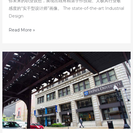
你未来的职业设想，展现出既有精湛手作技能、又极具行业敏
感度的“实干型设计师”画像。 The state-of-the-art Industrial
Design
发
Read More »
掘
美
国
顶
尖
艺
术
名
校
–
第
19
天：