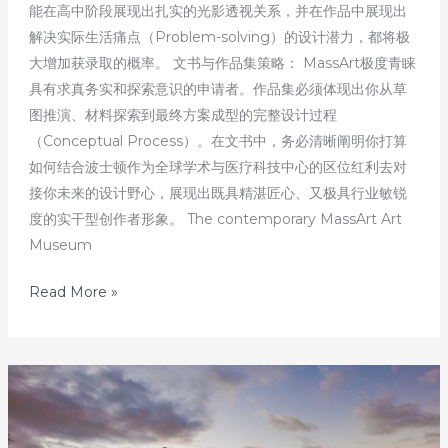
能在高中阶段展现出扎实的光影透视关系，并在作品中展现出
解决实际生活痛点（Problem-solving）的设计潜力，都将极
大增加获录取的概率。 文书与作品集策略： MassArt极度青睐
具有求真务实和探索意识的申请者。作品集必须体现出你从草
图推演、材料探索到最终方案成型的完整设计过程
（Conceptual Process）。在文书中，务必清晰阐明你打算
如何结合波士顿作为全球学术与医疗科技中心的区位红利去对
接你未来的设计野心，展现出既具精湛匠心、又极具行业敏锐
度的实干型创作者形象。 The contemporary MassArt Art
Museum
发
Read More »
掘
美
国
顶
尖
艺