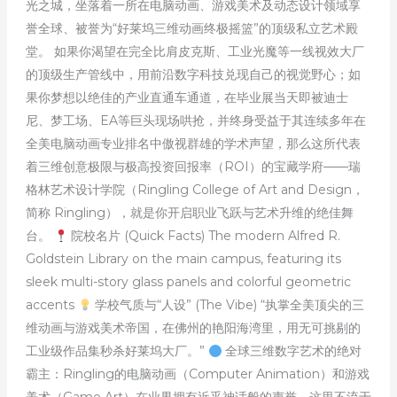
光之城，坐落着一所在电脑动画、游戏美术及动态设计领域享
College
誉全球、被誉为“好莱坞三维动画终极摇篮”的顶级私立艺术殿
of
堂。 如果你渴望在完全比肩皮克斯、工业光魔等一线视效大厂
Art
的顶级生产管线中，用前沿数字科技兑现自己的视觉野心；如
and
果你梦想以绝佳的产业直通车通道，在毕业展当天即被迪士
Design)
尼、梦工场、EA等巨头现场哄抢，并终身受益于其连续多年在
全美电脑动画专业排名中傲视群雄的学术声望，那么这所代表
着三维创意极限与极高投资回报率（ROI）的宝藏学府——瑞
格林艺术设计学院（Ringling College of Art and Design，
简称 Ringling），就是你开启职业飞跃与艺术升维的绝佳舞
台。
院校名片 (Quick Facts) The modern Alfred R.
Goldstein Library on the main campus, featuring its
sleek multi-story glass panels and colorful geometric
accents
学校气质与“人设” (The Vibe) “执掌全美顶尖的三
维动画与游戏美术帝国，在佛州的艳阳海湾里，用无可挑剔的
工业级作品集秒杀好莱坞大厂。”
全球三维数字艺术的绝对
霸主：Ringling的电脑动画（Computer Animation）和游戏