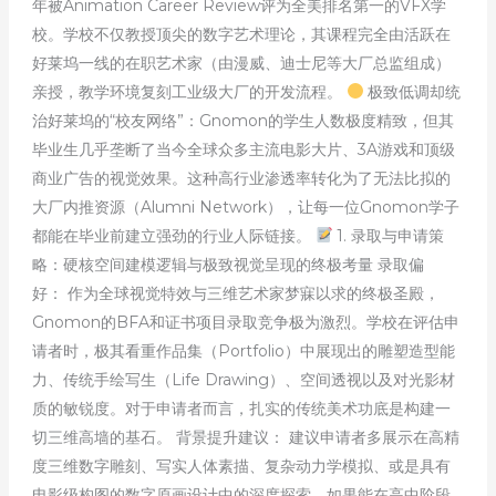
年被Animation Career Review评为全美排名第一的VFX学
校。学校不仅教授顶尖的数字艺术理论，其课程完全由活跃在
好莱坞一线的在职艺术家（由漫威、迪士尼等大厂总监组成）
亲授，教学环境复刻工业级大厂的开发流程。
极致低调却统
治好莱坞的“校友网络”：Gnomon的学生人数极度精致，但其
毕业生几乎垄断了当今全球众多主流电影大片、3A游戏和顶级
商业广告的视觉效果。这种高行业渗透率转化为了无法比拟的
大厂内推资源（Alumni Network），让每一位Gnomon学子
都能在毕业前建立强劲的行业人际链接。
1. 录取与申请策
略：硬核空间建模逻辑与极致视觉呈现的终极考量 录取偏
好： 作为全球视觉特效与三维艺术家梦寐以求的终极圣殿，
Gnomon的BFA和证书项目录取竞争极为激烈。学校在评估申
请者时，极其看重作品集（Portfolio）中展现出的雕塑造型能
力、传统手绘写生（Life Drawing）、空间透视以及对光影材
质的敏锐度。对于申请者而言，扎实的传统美术功底是构建一
切三维高墙的基石。 背景提升建议： 建议申请者多展示在高精
度三维数字雕刻、写实人体素描、复杂动力学模拟、或是具有
电影级构图的数字原画设计中的深度探索。如果能在高中阶段