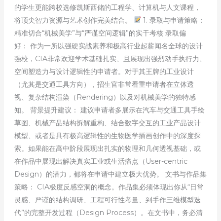
的学生更能跨校选修凯斯西储的工程学、计算机与人文课程，
将顶尖智力资源与艺术创作完美结合。
1. 录取与申请策略：
精准切合“机械美学”与“严谨空间逻辑”的实干考核 录取偏
好： 作为一所以强硬实战素养和极高行业起薪闻名全球的设计
强校，CIA非常欢迎学术基础扎实、且展现出强烈动手执行力、
空间塑造力与设计逻辑性的申请者。对于其王牌的工业设计
（尤其是交通工具方向），招生官非常看重申请者在立体透
视、复杂结构渲染（Rendering）以及对机械美学的独特感
知。 背景提升建议： 建议申请者多展示在汽车与交通工具手绘
草图、机械产品结构拆解重构、结合数字交互的工业产品设计
模型、或者是具有极高逻辑性的生物医学插画创作中的深度探
索。如果能在高中阶段展现出扎实的物理和几何透视基础，或
在作品中展现出解决真实工业或生活痛点（User-centric
Design）的潜力，都将在申请中建立极大优势。 文书与作品集
策略： CIA极度反感空洞的概念。作品集必须体现出你从“日常
灵感、严谨的结构调研、工程可行性考量、到手作三维模型迭
代”的完整开发过程（Design Process）。在文书中，务必清