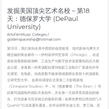
旧
发掘美国顶尖艺术名校 – 第18
金
山
天：德保罗大学 (DePaul
艺
University)
术
ArtsFilmMusic Colleges
/
大
goldenspaceship@hotmail.com
学
(Academy
第18天，我们来到全美中西部的创意航母、现代影画与摩天大
of
楼交融的黄金都市——伊利诺伊州芝加哥（Chicago）。在这
Art
座依傍着密歇根湖畔、工业生产与数字技术深度重组的活力都
University)
会心脏，坐落着一所将顶配好莱坞电影工业制片厂直接化作学
生课室、在电影、动画及数字媒体领域霸榜全美前十的顶级私
立研究型大学。 如果你渴望在北美第二大影视基地
（Cinespace Studios）中，与《熊家餐馆（The Bear）》等
好莱坞顶级制作团队并肩创作，并在第一天就享受高级别的镜
头、灯光设备与完全独立的版权归属；如果你梦想以绝佳的“LA
Quarter”行业直通车通道，在毕业前即在迪士尼、梦工场、尼