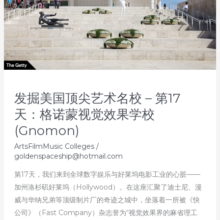
校
–
第
18
天：
德
保
发掘美国顶尖艺术名校 – 第17
罗
大
天：格诺蒙视觉效果学校
学
(Gnomon)
(DePaul
ArtsFilmMusic Colleges
/
University)
goldenspaceship@hotmail.com
第17天，我们来到全球数字娱乐与好莱坞电影工业的心脏——
加州洛杉矶好莱坞（Hollywood）。在这座汇聚了迪士尼、漫
威与华纳兄弟等顶级制片厂的奇迹之城中，坐落着一所被《快
公司》（Fast Company）杂志誉为“视觉效果界的麻省理工