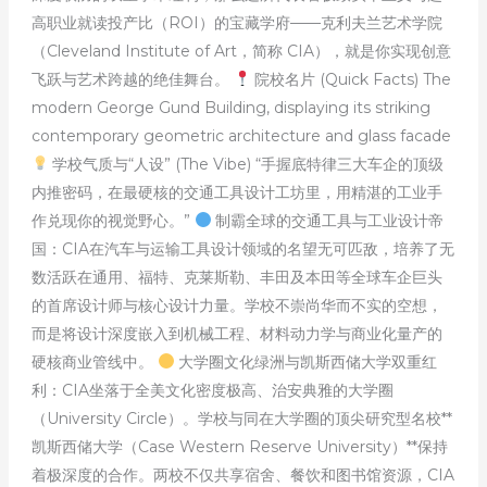
高职业就读投产比（ROI）的宝藏学府——克利夫兰艺术学院
（Cleveland Institute of Art，简称 CIA），就是你实现创意
飞跃与艺术跨越的绝佳舞台。
院校名片 (Quick Facts) The
modern George Gund Building, displaying its striking
contemporary geometric architecture and glass facade
学校气质与“人设” (The Vibe) “手握底特律三大车企的顶级
内推密码，在最硬核的交通工具设计工坊里，用精湛的工业手
作兑现你的视觉野心。”
制霸全球的交通工具与工业设计帝
国：CIA在汽车与运输工具设计领域的名望无可匹敌，培养了无
数活跃在通用、福特、克莱斯勒、丰田及本田等全球车企巨头
的首席设计师与核心设计力量。学校不崇尚华而不实的空想，
而是将设计深度嵌入到机械工程、材料动力学与商业化量产的
硬核商业管线中。
大学圈文化绿洲与凯斯西储大学双重红
利：CIA坐落于全美文化密度极高、治安典雅的大学圈
（University Circle）。学校与同在大学圈的顶尖研究型名校**
凯斯西储大学（Case Western Reserve University）**保持
着极深度的合作。两校不仅共享宿舍、餐饮和图书馆资源，CIA