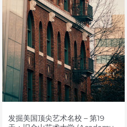
学
院
(DigiPen
Institute
of
Technology)
发掘美国顶尖艺术名校 – 第19