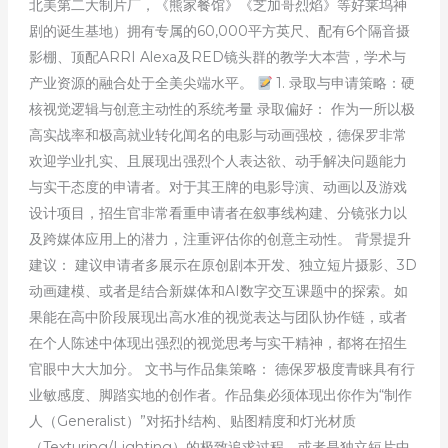
北美第二大制片厂，《熊家餐馆》《芝加哥烈焰》等好莱坞神
剧的诞生基地）拥有专属的60,000平方英尺、配有6个隔音摄
影棚、顶配ARRI Alexa及RED镜头群的教学大本营，学术与
产业资源的融合处于全美尖端水平。
1. 录取与申请策略：硬
核视觉逻辑与创意主动性的系统考量 录取偏好： 作为一所以极
高实战率和极高就业转化闻名的电影与动画强校，德保罗非常
欢迎学业扎实、且展现出强烈个人表达欲、动手解决问题能力
与实干态度的申请者。对于其王牌的电影导演、动画以及游戏
设计项目，招生官非常看重申请者在叙事线构建、分镜张力以
及跨媒体应用上的潜力，注重评估你的创意主动性。 背景提升
建议： 建议申请者多展示在原创剧本开发、独立短片摄影、3D
动画建模、或者是结合新媒体和AI数字交互课题中的探索。如
果能在高中阶段展现出高水准的视觉表达与团队协作链，或者
在个人陈述中体现出强烈的视觉思考与实干精神，都将在招生
官眼中大大加分。 文书与作品集策略： 德保罗极度青睐具有行
业敏感度、脚踏实地的创作者。作品集必须体现出你作为“制作
人（Generalist）”对拓扑结构、贴图精度和灯光材质
（Texturing/Lighting）的极致追求过程，或者是独立短片中