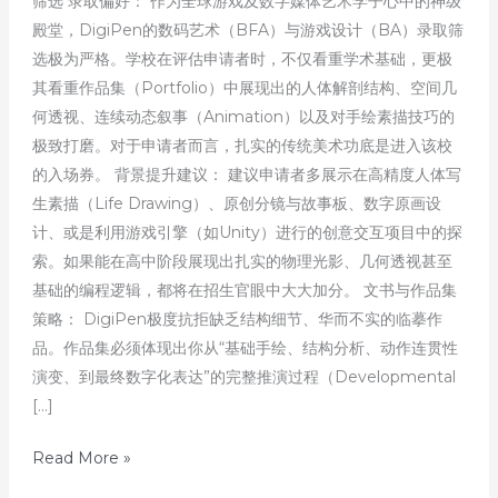
筛选 录取偏好： 作为全球游戏及数字媒体艺术学子心中的神级
殿堂，DigiPen的数码艺术（BFA）与游戏设计（BA）录取筛
选极为严格。学校在评估申请者时，不仅看重学术基础，更极
其看重作品集（Portfolio）中展现出的人体解剖结构、空间几
何透视、连续动态叙事（Animation）以及对手绘素描技巧的
极致打磨。对于申请者而言，扎实的传统美术功底是进入该校
的入场券。 背景提升建议： 建议申请者多展示在高精度人体写
生素描（Life Drawing）、原创分镜与故事板、数字原画设
计、或是利用游戏引擎（如Unity）进行的创意交互项目中的探
索。如果能在高中阶段展现出扎实的物理光影、几何透视甚至
基础的编程逻辑，都将在招生官眼中大大加分。 文书与作品集
策略： DigiPen极度抗拒缺乏结构细节、华而不实的临摹作
品。作品集必须体现出你从“基础手绘、结构分析、动作连贯性
演变、到最终数字化表达”的完整推演过程（Developmental
[…]
发
Read More »
掘