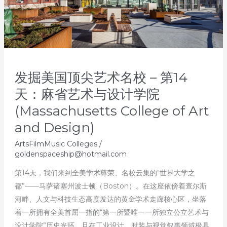
15
天：
克
利
夫
发掘美国顶尖艺术名校 – 第14
兰
天：麻省艺术与设计学院
艺
术
(Massachusetts College of Art
学
and Design)
院
(Cleveland
ArtsFilmMusic Colleges
/
goldenspaceship@hotmail.com
Institute
of
第14天，我们来到全美学术尊荣、名校云集的“世界大学之
Art)
都”——马萨诸塞州波士顿（Boston）。在这座依傍着查尔斯
河畔、人文与科技生态高度发达的黄金学术走廊核心区，坐落
着一所拥有全美首屈一指的“第一所暨唯一一所独立公立艺术与
设计学院”历史光环，且在工业设计、时装与视觉叙事领域极具