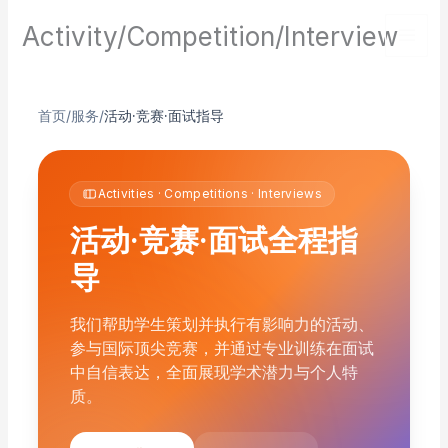
Skip
Activity/Competition/Interview
to
content
首页
/
服务
/
活动·竞赛·面试指导
Activities · Competitions · Interviews
活动·竞赛·面试全程指
导
我们帮助学生策划并执行有影响力的活动、
参与国际顶尖竞赛，并通过专业训练在面试
中自信表达，全面展现学术潜力与个人特
质。