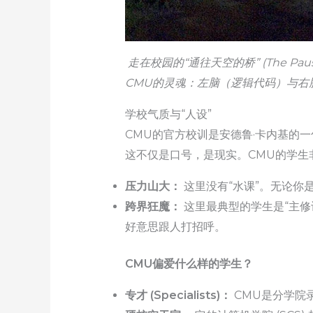
走在校园的“通往天空的桥” (The 
CMU的灵魂：左脑（逻辑代码）与右
学校气质与“人设”
CMU的官方校训是安德鲁·卡内基的一
这不仅是口号，是现实。CMU的学生
压力山大：
这里没有“水课”。无论你
跨界狂魔：
这里最典型的学生是“主修
好意思跟人打招呼。
CMU偏爱什么样的学生？
专才 (Specialists)：
CMU是分学院