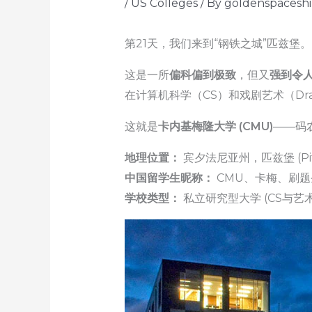
/
US Colleges
/ By
goldenspacesh
第21天，我们来到“钢铁之城”匹兹堡。
这是一所
偏科偏到极致
，但又
强到令
在计算机科学（CS）和戏剧艺术（D
这就是
卡内基梅隆大学 (CMU)
——码
地理位置：
宾夕法尼亚州，匹兹堡 (Pitts
中国留学生昵称：
CMU、卡梅、刷题
学校类型：
私立研究型大学 (CS与艺