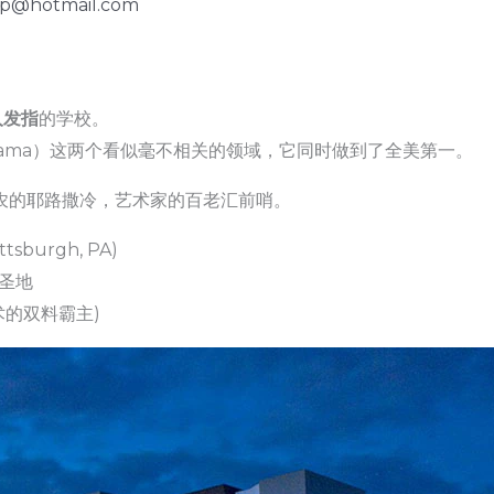
ip@hotmail.com
人发指
的学校。
rama）这两个看似毫不相关的领域，它同时做到了全美第一。
农的耶路撒冷，艺术家的百老汇前哨。
burgh, PA)
圣地
术的双料霸主)