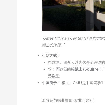
Gates Hillman Cente
得主的海报。
]
生活方式：
匹兹堡：
很多人以为这是个破败的
吃：
匹兹堡的
松鼠山 (Squirrel Hil
受委屈。
中国圈子：
极大。CMU是中国留学
3. 签证与职业前景 (就业印钞机)