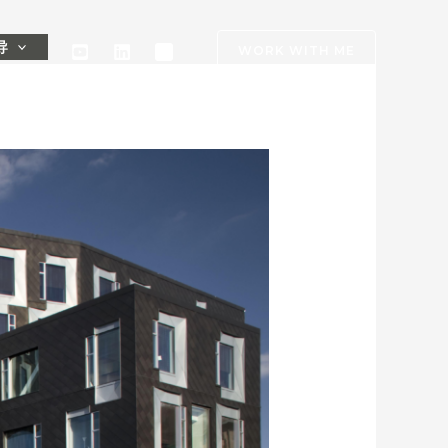
导
WORK WITH ME