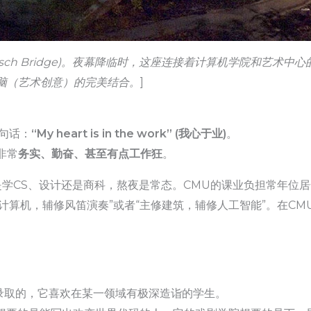
Pausch Bridge)。夜幕降临时，这座连接着计算机学院和艺术
脑（艺术创意）的完美结合。
]
句话：
“My heart is in the work” (我心于业)
。
非常
务实、勤奋、甚至有点工作狂
。
是学CS、设计还是商科，熬夜是常态。CMU的课业负担常年位
计算机，辅修风笛演奏”或者“主修建筑，辅修人工智能”。在C
录取的，它喜欢在某一领域有极深造诣的学生。