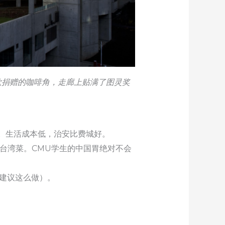
面有谷歌捐赠的咖啡角，走廊上贴满了图灵奖
。生活成本低，治安比费城好。
台湾菜。CMU学生的中国胃绝对不会
建议这么做）。