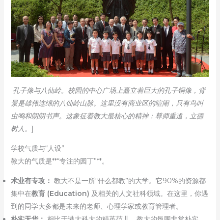
孔子像与八仙岭。校园的中心广场上矗立着巨大的孔子铜像，背
景是雄伟连绵的八仙岭山脉。这里没有商业区的喧闹，只有鸟叫
虫鸣和朗朗书声。这象征着教大最核心的精神：尊师重道，立德
树人。
]
学校气质与“人设”
教大的气质是**“专注的园丁”**。
术业有专攻：
教大不是一所“什么都教”的大学。它90%的资源都
集中在
教育 (Education)
及相关的人文社科领域。在这里，你遇
到的同学大多都是未来的老师、心理学家或教育管理者。
朴实无华：
相比于港大科大的精英范儿，教大的氛围非常朴实、