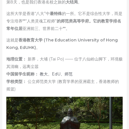
第8天，也是我们香港名校之旅的
大结局
。
这所大学是香港“八大”中
最特殊
的一所。它不是综合性大学，而是
专注培养**“人类灵魂工程师”
的师范类高等学府。它的教育学排名
常年位居
亚洲前三、世界前二十**。
这就是
香港教育大学 (The Education University of Hong
Kong, EdUHK)
。
地理位置：
新界，大埔 (Tai Po) —— 位于八仙岭山脚下，环境极
其清幽，远离尘嚣
中国留学生昵称：
教大、EdU、师范
学校类型：
公立师范类大学 (教育学界的亚洲霸主，香港教师的
摇篮)