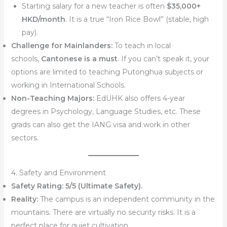
Starting salary for a new teacher is often
$35,000+
HKD/month
. It is a true “Iron Rice Bowl” (stable, high
pay).
Challenge for Mainlanders:
To teach in local
schools,
Cantonese is a must
. If you can’t speak it, your
options are limited to teaching Putonghua subjects or
working in International Schools.
Non-Teaching Majors:
EdUHK also offers 4-year
degrees in Psychology, Language Studies, etc. These
grads can also get the IANG visa and work in other
sectors.
4. Safety and Environment
Safety Rating:
5/5 (Ultimate Safety).
Reality:
The campus is an independent community in the
mountains. There are virtually no security risks. It is a
perfect place for quiet cultivation.