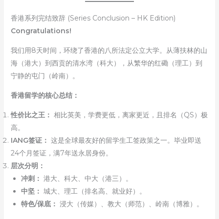
香港系列完结致辞 (Series Conclusion – HK Edition)
Congratulations!
我们用8天时间，环绕了香港的八所法定公立大学。从薄扶林的山
海（港大）到西贡的清水湾（科大），从繁华的红磡（理工）到
宁静的屯门（岭南）。
香港留学的核心总结：
性价比之王：
相比英美，学费更低，离家更近，且排名（QS）极
高。
IANG签证：
这是全球最友好的留学生工签政策之一。毕业即送
24个月签证，满7年送永居身份。
层次分明：
冲刺：
港大、科大、中大（港三）。
中坚：
城大、理工（排名高、就业好）。
特色/保底：
浸大（传媒）、教大（师范）、岭南（博雅）。