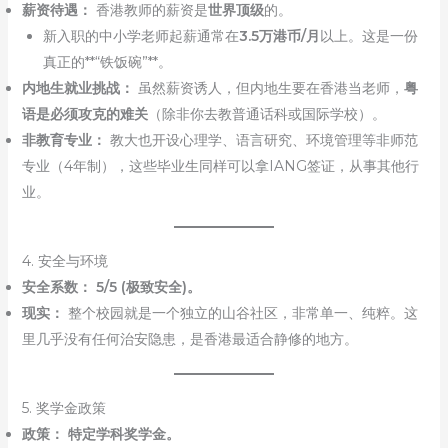
薪资待遇：
香港教师的薪资是
世界顶级
的。
新入职的中小学老师起薪通常在
3.5万港币/月
以上。这是一份
真正的**“铁饭碗”**。
内地生就业挑战：
虽然薪资诱人，但内地生要在香港当老师，
粤
语是必须攻克的难关
（除非你去教普通话科或国际学校）。
非教育专业：
教大也开设心理学、语言研究、环境管理等非师范
专业（4年制），这些毕业生同样可以拿IANG签证，从事其他行
业。
4. 安全与环境
安全系数：
5/5 (极致安全)。
现实：
整个校园就是一个独立的山谷社区，非常单一、纯粹。这
里几乎没有任何治安隐患，是香港最适合静修的地方。
5. 奖学金政策
政策：
特定学科奖学金。