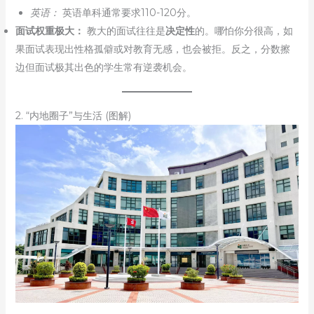
英语：
英语单科通常要求110-120分。
面试权重极大：
教大的面试往往是
决定性
的。哪怕你分很高，如
果面试表现出性格孤僻或对教育无感，也会被拒。反之，分数擦
边但面试极其出色的学生常有逆袭机会。
2. “内地圈子”与生活 (图解)