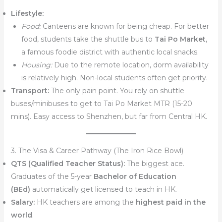
Lifestyle:
Food:
Canteens are known for being cheap. For better
food, students take the shuttle bus to
Tai Po Market
,
a famous foodie district with authentic local snacks.
Housing:
Due to the remote location, dorm availability
is relatively high. Non-local students often get priority.
Transport:
The only pain point. You rely on shuttle
buses/minibuses to get to Tai Po Market MTR (15-20
mins). Easy access to Shenzhen, but far from Central HK.
3. The Visa & Career Pathway (The Iron Rice Bowl)
QTS (Qualified Teacher Status):
The biggest ace.
Graduates of the 5-year
Bachelor of Education
(BEd)
automatically get licensed to teach in HK.
Salary:
HK teachers are among the
highest paid in the
world
.