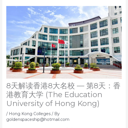
Skip
to
content
8天解读香港8大名校 — 第8天：香
港教育大学 (The Education
University of Hong Kong)
/
Hong Kong Colleges
/ By
goldenspaceship@hotmail.com