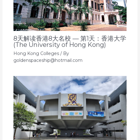
8天解读香港8大名校 — 第1天：香港大学
(The University of Hong Kong)
Hong Kong Colleges
/ By
goldenspaceship@hotmail.com