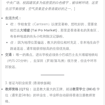
中央广场。校园建筑多为低密度的白色楼宇，被绿树环绕。这里
生活节奏很慢，空气质量是全香港最好的之一。
]
生活方式：
吃：
学校食堂（Canteen）以便宜著称。想吃好的，需要坐
校巴去
大埔墟 (Tai Po Market)
，那里是香港著名的美食区，
有各种地道的街头小吃和陈汉记肠粉。
住：
因为地理位置偏远，教大的宿位相对充足，非本地生由于
路途遥远，通常能获得较高的住宿优先级。
交通：
唯一的痛点。进出学校必须坐小巴或巴士去大埔墟地铁站
（约15-20分钟）。去深圳（罗湖/落马洲）很方便，但去中环市
区较远。
3. 签证与职业前景 (香港铁饭碗)
教师资格 (QTS)：
这是教大最大的王牌。就读
教育学士 (BEd)
学
位（通常是5年制）的毕业生，毕业即自动获得香港注册教师资
格。