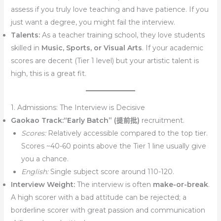
assess if you truly love teaching and have patience. If you
just want a degree, you might fail the interview.
Talents:
As a teacher training school, they love students
skilled in
Music, Sports, or Visual Arts
. If your academic
scores are decent (Tier 1 level) but your artistic talent is
high, this is a great fit.
1. Admissions: The Interview is Decisive
Gaokao Track:
“Early Batch” (提前批)
recruitment.
Scores:
Relatively accessible compared to the top tier.
Scores ~40-60 points above the Tier 1 line usually give
you a chance.
English:
Single subject score around 110-120.
Interview Weight:
The interview is often
make-or-break
.
A high scorer with a bad attitude can be rejected; a
borderline scorer with great passion and communication