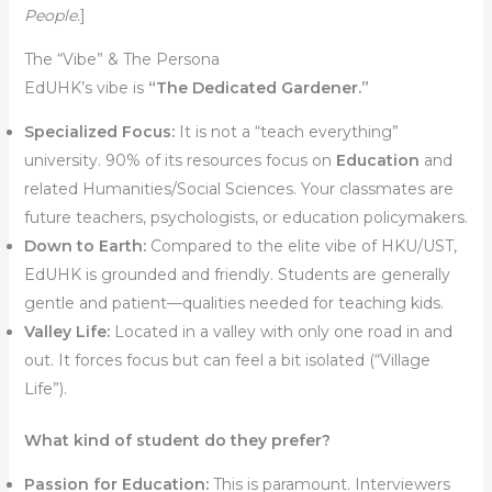
People.
]
The “Vibe” & The Persona
EdUHK’s vibe is
“The Dedicated Gardener.”
Specialized Focus:
It is not a “teach everything”
university. 90% of its resources focus on
Education
and
related Humanities/Social Sciences. Your classmates are
future teachers, psychologists, or education policymakers.
Down to Earth:
Compared to the elite vibe of HKU/UST,
EdUHK is grounded and friendly. Students are generally
gentle and patient—qualities needed for teaching kids.
Valley Life:
Located in a valley with only one road in and
out. It forces focus but can feel a bit isolated (“Village
Life”).
What kind of student do they prefer?
Passion for Education:
This is paramount. Interviewers