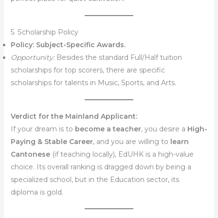
5. Scholarship Policy
Policy:
Subject-Specific Awards.
Opportunity:
Besides the standard Full/Half tuition
scholarships for top scorers, there are specific
scholarships for talents in Music, Sports, and Arts.
Verdict for the Mainland Applicant:
If your dream is to
become a teacher
, you desire a
High-
Paying & Stable Career
, and you are willing to
learn
Cantonese
(if teaching locally), EdUHK is a high-value
choice. Its overall ranking is dragged down by being a
specialized school, but in the Education sector, its
diploma is gold.