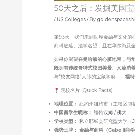
50天之后：发掘美国宝藏大学
/
US Colleges
/ By
goldenspacesh
第93天，我们来到世界金融与文化的
商科底蕴、法学名望，且在华尔街及
如果你渴望
在曼哈顿的心脏地带，与
既拥有传统哥特式校园美景、又流淌
与“校友网络”人脉的宝藏学府——
福特
院校名片 (Quick Facts)
地理位置：
纽约州纽约市（主校区包
中国留学生昵称：
福特汉姆 / 佛大
学校类型：
私立耶稣会研究型大学（
J
强势王牌：
金融与商科（Gabell