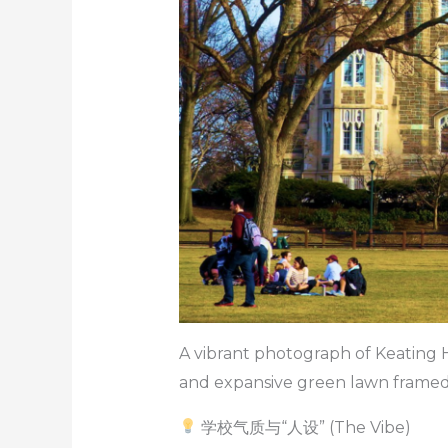
A vibrant photograph of Keating H
and expansive green lawn framed 
学校气质与“人设” (The Vibe)