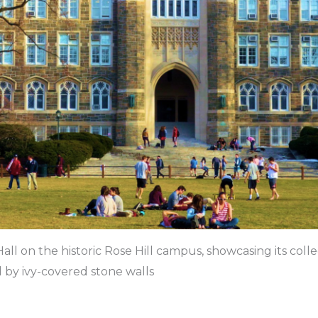
all on the historic Rose Hill campus, showcasing its coll
by ivy-covered stone walls