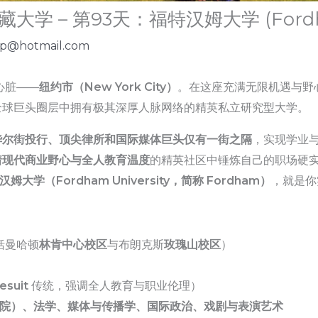
 – 第93天：福特汉姆大学 (Fordham 
ip@hotmail.com
心脏——
纽约市（New York City）
。在这座充满无限机遇与野
全球巨头圈层中拥有极其深厚人脉网络的精英私立研究型大学。
华尔街投行、顶尖律所和国际媒体巨头仅有一街之隔
，实现学业
着现代商业野心与全人教育温度
的精英社区中锤炼自己的职场硬
汉姆大学（Fordham University，简称 Fordham）
，就是你
括曼哈顿
林肯中心校区
与布朗克斯
玫瑰山校区
）
esuit
传统，强调全人教育与职业伦理）
i商学院）、法学、媒体与传播学、国际政治、戏剧与表演艺术