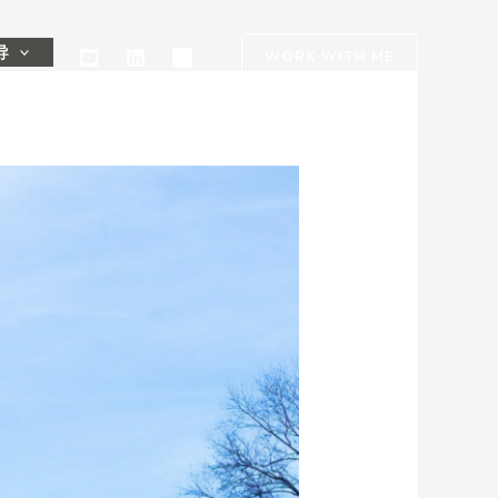
导
WORK WITH ME