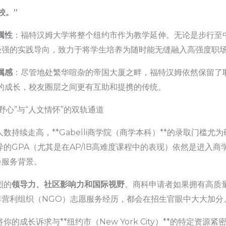
校。”
属性
：福特汉姆大学将整个纽约市作为教学延伸。无论是步行至
极强的实践导向，致力于将学生培养为随时能无缝融入高强度职
属感
：尽管地处繁华喧杂的帝国大厦之畔，福特汉姆依然保留了
的成长，校友圈层之间更有互助和提携的传统。
野心”与“人文情怀”的双轨通道
续走高，**Gabelli商学院（商学本科）**的录取门槛尤为硬核。
优异的GPA（尤其是在AP/IB高难度课程中的表现）依然是进入
会服务背景。
烈的
领导力、社区影响力和国际视野
。商科申请者如果拥有高质
营利组织（NGO）志愿服务经历，都会在招生官眼中大大加分
的成长诉求与**纽约市（New York City）**的特定资