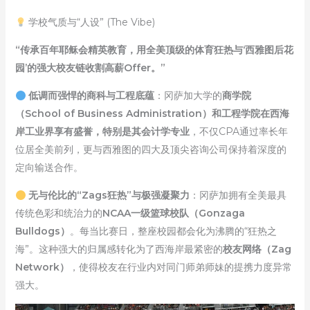
学校气质与“人设” (The Vibe)
“传承百年耶稣会精英教育，用全美顶级的体育狂热与‘西雅图后花
园’的强大校友链收割高薪Offer。”
低调而强悍的商科与工程底蕴
：冈萨加大学的
商学院
（School of Business Administration）和工程学院在西海
岸工业界享有盛誉，特别是其会计学专业
，不仅CPA通过率长年
位居全美前列，更与西雅图的四大及顶尖咨询公司保持着深度的
定向输送合作。
无与伦比的“Zags狂热”与极强凝聚力
：冈萨加拥有全美最具
传统色彩和统治力的
NCAA一级篮球校队（Gonzaga
Bulldogs）
。每当比赛日，整座校园都会化为沸腾的“狂热之
海”。这种强大的归属感转化为了西海岸最紧密的
校友网络（Zag
Network）
，使得校友在行业内对同门师弟师妹的提携力度异常
强大。