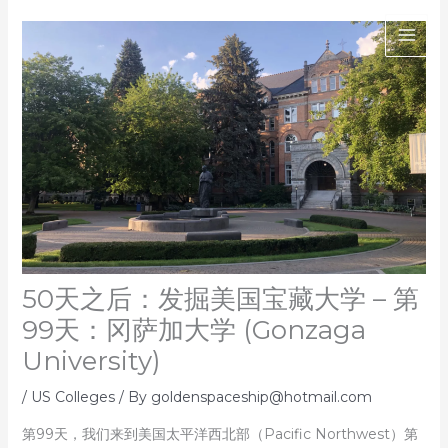
Skip
to
content
50天之后：发掘美国宝藏大学 – 第
99天：冈萨加大学 (Gonzaga
University)
/
US Colleges
/ By
goldenspaceship@hotmail.com
第99天，我们来到美国太平洋西北部（Pacific Northwest）第