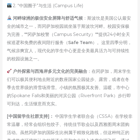
2. “中国圈子”与生活 (Campus Life)
河畔绿洲的极佳安全屏障与舒适气候
：斯波坎是美国公认最安
全的城市之一，而冈萨加校园就坐落于斯波坎河畔。校园安保极
为完善，**冈萨加校警（Campus Security）**提供24小时全天
候巡逻和免费的夜间陪行服务（
Safe Team
）。这里四季分明，
气候凉爽宜人，现代化的学生中心更是全美最具活力与可持续性
的校园设施之一。
户外探索与西海岸多元文化的完美融合
：在冈萨加，周末学生
们可以极其便利地去附近的数座国家公园徒步、露营，或者在冬
季去世界级的滑雪场滑雪。小镇的氛围极其友善、温暖，市中心
的Spokane Falls和美丽的河滨公园（Riverfront Park）步行即
可到达，生活惬意而充实。
[中国留学生社群支持]：
中国学生学者联合会（CSSA）在学校非
常温馨，经常会组织包饺子、传统佳节歌会以及西雅图周末团购
活动。虽然冈萨加的国际生比例属于精致化路线，但这种纯正的