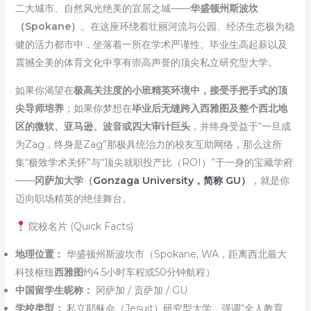
二大城市、自然风光绝美的宜居之城——
华盛顿州斯波坎
（Spokane）
。在这座环绕着壮丽河流与公园、经济生态极为稳
健的活力都市中，坐落着一所在学术严谨性、毕业生高起薪以及
震撼全美的体育文化中享有崇高声誉的顶尖私立研究型大学。
如果你渴望在
极高关注度的小班精英环境中，接受手把手式的顶
尖导师培养
；如果你梦想在
毕业后无缝跨入西雅图及整个西北地
区的微软、亚马逊、波音或四大审计巨头
，并终身受益于“一旦成
为Zag，终身是Zag”那极具统治力的校友互助网络，那么这所
集“极致学术关怀”与“顶尖就职投产比（ROI）”于一身的宝藏学府
——
冈萨加大学（
Gonzaga University，简称 GU）
，就是你
迈向职场精英的绝佳舞台。
院校名片 (Quick Facts)
地理位置：
华盛顿州斯波坎市（Spokane, WA，距离西北最大
科技枢纽
西雅图
约4.5小时车程或50分钟航程）
中国留学生昵称：
冈萨加 / 贡萨加 / GU
学校类型：
私立耶稣会（Jesuit）研究型大学，强调“全人教育