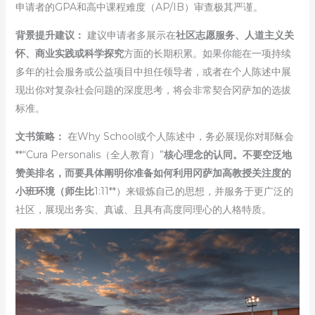
申请者的GPA和高中课程难度（AP/IB）审查极其严谨。
背景提升建议：
建议申请者多展示在
社区志愿服务、人道主义关
怀、商业实践或科学探究
方面的长期积累。如果你能在一项持续
多年的社会服务或公益项目中担任领导者，或者在个人陈述中展
现出你对复杂社会问题的深度思考，将会非常契合冈萨加的选拔
标准。
文书策略：
在Why School或个人陈述中，务必展现你对耶稣会
**“Cura Personalis（全人教育）”
核心理念的认同。不要空泛地
赞美排名，而要具体阐明你准备如何利用冈萨加高教授关注度的
小班环境（师生比
1:11**）来锻炼自己的思想，并服务于更广泛的
社区，展现出务实、真诚、且具有高度同理心的人格特质。