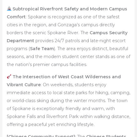
Subtropical Riverfront Safety and Modern Campus
Comfort
: Spokane is recognized as one of the safest
cities in the region, and Gonzaga’s campus directly
borders the scenic Spokane River. The
Campus Security
Department
provides 24/7 patrols and late-night escort
programs (
Safe Team
). The area enjoys distinct, beautiful
seasons, and the modern student center stands as one of
the nation’s premier campus facilities.
The Intersection of West Coast Wilderness and
Vibrant Culture
: On weekends, students enjoy
immediate access to local state parks for hiking, camping,
or world-class skiing during the winter months. The town
of Spokane is exceptionally friendly and warm, with
Spokane Falls and Riverfront Park within walking distance,
offering a peaceful yet enriching lifestyle.
[Chinese Community Support]:
The
Chinese Students