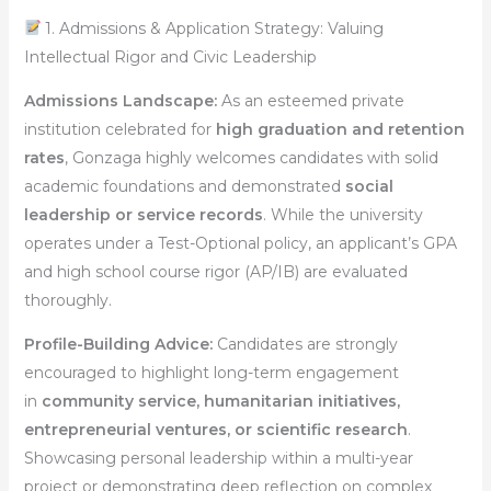
1. Admissions & Application Strategy: Valuing
Intellectual Rigor and Civic Leadership
Admissions Landscape:
As an esteemed private
institution celebrated for
high graduation and retention
rates
, Gonzaga highly welcomes candidates with solid
academic foundations and demonstrated
social
leadership or service records
. While the university
operates under a Test-Optional policy, an applicant’s GPA
and high school course rigor (AP/IB) are evaluated
thoroughly.
Profile-Building Advice:
Candidates are strongly
encouraged to highlight long-term engagement
in
community service, humanitarian initiatives,
entrepreneurial ventures, or scientific research
.
Showcasing personal leadership within a multi-year
project or demonstrating deep reflection on complex