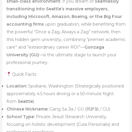
small-class environment
; if you dream of
seamlessly
transitioning into Seattle’s massive employers,
including Microsoft, Amazon, Boeing, or the Big Four
accounting firms
upon graduation, while benefiting from
the powerful “Once a Zag, Always a Zag” network, then
this hidden gem university, combining “premier academic
care” and “extraordinary career ROI”—
Gonzaga
University (GU)
—is the ultimate stage to launch your
professional journey.
Quick Facts
Location:
Spokane, Washington (Strategically positioned
approximately 4.5 hours driving or a 50-minute flight
from
Seattle
)
Chinese Nickname:
Gang Sa Jia / GU (冈萨加 / GU)
School Type:
Private Jesuit Research University,
focusing on holistic development (Cura Personalis) and
professional excellence