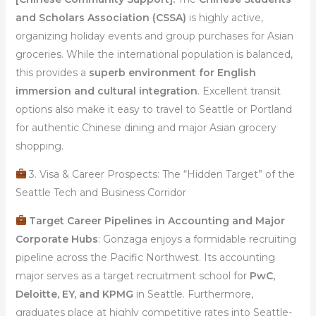
and Scholars Association (CSSA)
is highly active,
organizing holiday events and group purchases for Asian
groceries. While the international population is balanced,
this provides a
superb environment for English
immersion and cultural integration
. Excellent transit
options also make it easy to travel to Seattle or Portland
for authentic Chinese dining and major Asian grocery
shopping.
3. Visa & Career Prospects: The “Hidden Target” of the
Seattle Tech and Business Corridor
Target Career Pipelines in Accounting and Major
Corporate Hubs
: Gonzaga enjoys a formidable recruiting
pipeline across the Pacific Northwest. Its accounting
major serves as a target recruitment school for
PwC,
Deloitte, EY, and KPMG
in Seattle. Furthermore,
graduates place at highly competitive rates into Seattle-