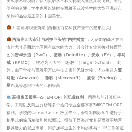
美式学术环境能让你的英语水平和文化融入速度实现飞跃。通过
便利的交通，学生也可以随时在西雅图或波特兰的大型亚洲超市
采购和品尝最正宗的中国美食。
3. 签证与职业前景 (西雅图万亿科技产业带的隐形巨头)
西海岸四大审计与科技巨头的“内推摇篮”
：冈萨加的商科在西
海岸尤其是西北地区拥有庞大的势力。其会计专业直接对接西雅
图的
普华永道（PwC）、德勤（Deloitte）、安永（EY）、毕马
威（KPMG）
，被称为四大的“目标校”（Target School）。此
外，由于学校与西雅图万亿科技走廊的无缝对接，毕业生进入
亚
马逊（Amazon）、微软（Microsoft）、波音（Boeing）、
星巴克
等总部巨头的比例极高。
高投资回报率与STEM OPT的职业红利
：冈萨加的计算机科
学、工程以及商业分析等多个热门专业全部享有
3年STEM OPT
福利。学校的Career Center极度专业，会针对国际学生进行手
把手式的简历精修和模拟面试。得益于西海岸尤其是西雅图地区
极具活力的就业市场，冈萨加毕业生的平均起薪与H-1B工作签证