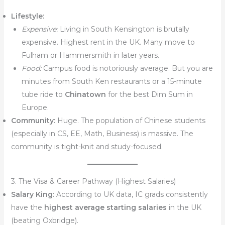
Lifestyle:
Expensive:
Living in South Kensington is brutally
expensive. Highest rent in the UK. Many move to
Fulham or Hammersmith in later years.
Food:
Campus food is notoriously average. But you are
minutes from South Ken restaurants or a 15-minute
tube ride to
Chinatown
for the best Dim Sum in
Europe.
Community:
Huge. The population of Chinese students
(especially in CS, EE, Math, Business) is massive. The
community is tight-knit and study-focused.
3. The Visa & Career Pathway (Highest Salaries)
Salary King:
According to UK data, IC grads consistently
have the
highest average starting salaries
in the UK
(beating Oxbridge).