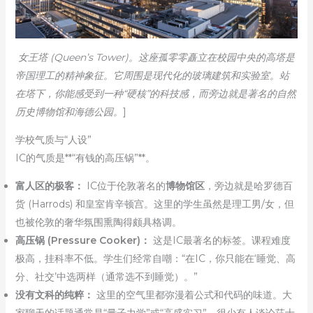
女王塔 (Queen’s Tower)。这座孤零零矗立在校园中央的高塔是
帝国理工的精神象征。它周围是现代化的玻璃建筑和实验室。站
在塔下，你能感受到一种“硬核”的科技感，而旁边就是著名的自然
历史博物馆和海德公园。
]
学校气质与“人设”
IC的气质是**“有钱的高压锅”**。
富人区的极客：
IC位于伦敦著名的
博物馆区
，旁边就是哈罗德百
货 (Harrods) 和皇室肯辛顿宫。这里的学生虽然是理工男/女，但
也被伦敦的奢华氛围熏陶得颇具格调。
高压锅 (Pressure Cooker)：
这是IC最著名的标签。课程难度
极高，挂科率不低。学生们经常自嘲：“在IC，你只能在‘睡觉、高
分、社交’中选两样（通常选不到睡觉）。”
没有文科的纯粹：
这里的空气里都弥漫着公式和代码的味道。大
家聊天的话题通常是“量子力学”或“高盛实习”，很少有人谈论莎士