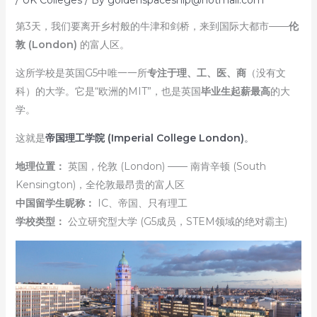
第3天，我们要离开乡村般的牛津和剑桥，来到国际大都市——
伦
敦 (London)
的富人区。
这所学校是英国G5中唯一一所
专注于理、工、医、商
（没有文
科）的大学。它是“欧洲的MIT”，也是英国
毕业生起薪最高
的大
学。
这就是
帝国理工学院 (Imperial College London)
。
地理位置：
英国，伦敦 (London) —— 南肯辛顿 (South
Kensington)，全伦敦最昂贵的富人区
中国留学生昵称：
IC、帝国、只有理工
学校类型：
公立研究型大学 (G5成员，STEM领域的绝对霸主)