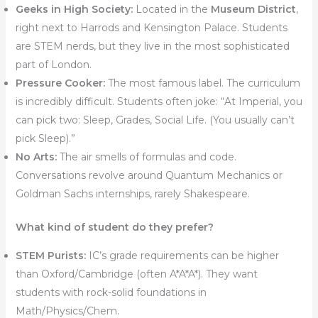
Geeks in High Society:
Located in the
Museum District
,
right next to Harrods and Kensington Palace. Students
are STEM nerds, but they live in the most sophisticated
part of London.
Pressure Cooker:
The most famous label. The curriculum
is incredibly difficult. Students often joke: “At Imperial, you
can pick two: Sleep, Grades, Social Life. (You usually can’t
pick Sleep).”
No Arts:
The air smells of formulas and code.
Conversations revolve around Quantum Mechanics or
Goldman Sachs internships, rarely Shakespeare.
What kind of student do they prefer?
STEM Purists:
IC’s grade requirements can be higher
than Oxford/Cambridge (often A*A*A*). They want
students with rock-solid foundations in
Math/Physics/Chem.