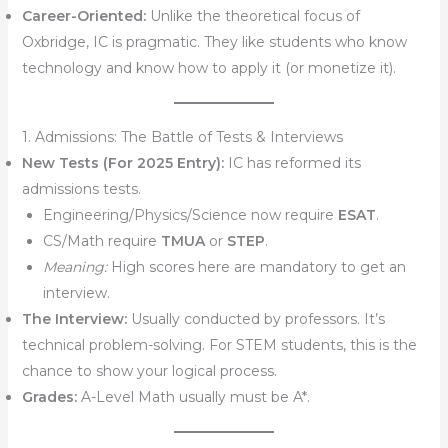
Career-Oriented:
Unlike the theoretical focus of
Oxbridge, IC is pragmatic. They like students who know
technology and know how to apply it (or monetize it).
1. Admissions: The Battle of Tests & Interviews
New Tests (For 2025 Entry):
IC has reformed its
admissions tests.
Engineering/Physics/Science now require
ESAT
.
CS/Math require
TMUA
or
STEP
.
Meaning:
High scores here are mandatory to get an
interview.
The Interview:
Usually conducted by professors. It’s
technical problem-solving. For STEM students, this is the
chance to show your logical process.
Grades:
A-Level Math usually must be A*.