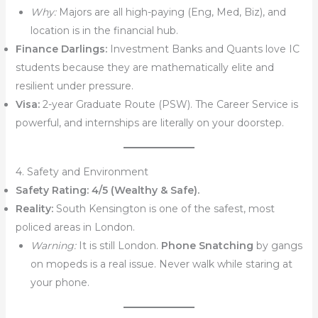
Why:
Majors are all high-paying (Eng, Med, Biz), and
location is in the financial hub.
Finance Darlings:
Investment Banks and Quants love IC
students because they are mathematically elite and
resilient under pressure.
Visa:
2-year Graduate Route (PSW). The Career Service is
powerful, and internships are literally on your doorstep.
4. Safety and Environment
Safety Rating:
4/5 (Wealthy & Safe).
Reality:
South Kensington is one of the safest, most
policed areas in London.
Warning:
It is still London.
Phone Snatching
by gangs
on mopeds is a real issue. Never walk while staring at
your phone.