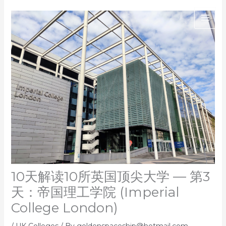
Skip
to
content
10天解读10所英国顶尖大学 — 第3
天：帝国理工学院 (Imperial
College London)
/
UK Colleges
/ By
goldenspaceship@hotmail.com