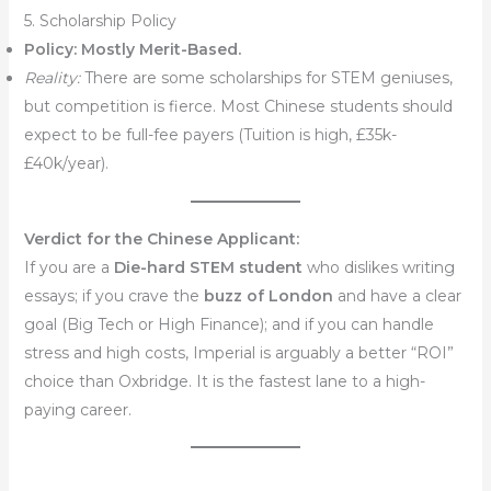
5. Scholarship Policy
Policy:
Mostly Merit-Based.
Reality:
There are some scholarships for STEM geniuses,
but competition is fierce. Most Chinese students should
expect to be full-fee payers (Tuition is high, £35k-
£40k/year).
Verdict for the Chinese Applicant:
If you are a
Die-hard STEM student
who dislikes writing
essays; if you crave the
buzz of London
and have a clear
goal (Big Tech or High Finance); and if you can handle
stress and high costs, Imperial is arguably a better “ROI”
choice than Oxbridge. It is the fastest lane to a high-
paying career.