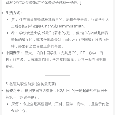
这种“出门就是博物馆”的体验是全球独一份的。
]
生活方式：
贵：
住在南肯辛顿是极其昂贵的。房租全英最高。很多学生大
二后会搬到稍远的Fulham或Hammersmith。
吃：
学校食堂比较“难吃”（著名的梗）。但出门右转就是南肯
辛顿的餐厅区，或者坐地铁去Chinatown（中国城）只需15分
钟，那里有全世界最正宗的粤菜。
中国圈子：
巨大。IC的中国学生（尤其是CS、EE、数学、商
科）非常多。大家非常抱团，学习氛围浓厚，经常一起在图书馆
刷夜。
3. 签证与职业前景 (全英最高薪)
薪资之王：
根据英国官方数据，IC毕业生的
平均起薪
常年位居全
英第一（超过牛剑）。
原因：
专业全是高薪领域（工科、医学、商科），且位于伦敦
金融中心。