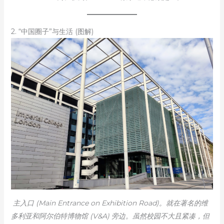
2. “中国圈子”与生活 (图解)
主入口 (Main Entrance on Exhibition Road)。就在著名的维
多利亚和阿尔伯特博物馆 (V&A) 旁边。虽然校园不大且紧凑，但