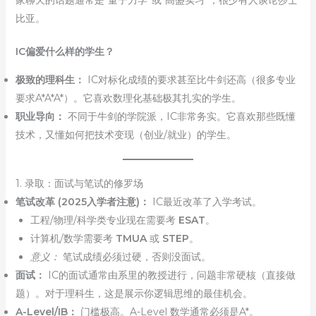
比亚。
IC偏爱什么样的学生？
极致的理科生：
IC对标化成绩的要求甚至比牛剑还高（很多专业
要求A*A*A*）。它喜欢数理化基础极其扎实的学生。
职业导向：
不同于牛剑的学院派，IC非常务实。它喜欢那些既懂
技术，又懂如何把技术变现（创业/就业）的学生。
1. 录取：面试与笔试的修罗场
笔试改革 (2025入学者注意)：
IC最近改革了入学考试。
工程/物理/科学类专业现在需要考
ESAT
。
计算机/数学需要考
TMUA
或
STEP
。
意义：
笔试成绩必须过硬，否则没面试。
面试：
IC的面试通常由系里的教授进行，问题非常硬核（直接做
题）。对于理科生，这是展示你逻辑思维的最佳机会。
A-Level/IB：
门槛极高。A-Level 数学通常必须是A*。