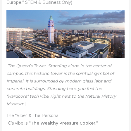
Europe,” STEM & Business Only)
The Queen’s Tower. Standing alone in the center of
campus, this historic tower is the spiritual symbol of
Imperial. It is surrounded by modern glass labs and
concrete buildings. Standing here, you feel the
“Hardcore” tech vibe, right next to the Natural History
Museum.
]
The “Vibe” & The Persona
IC’s vibe is
“The Wealthy Pressure Cooker.”