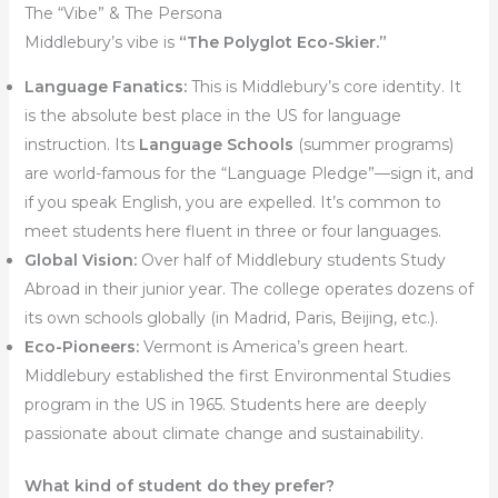
The “Vibe” & The Persona
Middlebury’s vibe is
“The Polyglot Eco-Skier.”
Language Fanatics:
This is Middlebury’s core identity. It
is the absolute best place in the US for language
instruction. Its
Language Schools
(summer programs)
are world-famous for the “Language Pledge”—sign it, and
if you speak English, you are expelled. It’s common to
meet students here fluent in three or four languages.
Global Vision:
Over half of Middlebury students Study
Abroad in their junior year. The college operates dozens of
its own schools globally (in Madrid, Paris, Beijing, etc.).
Eco-Pioneers:
Vermont is America’s green heart.
Middlebury established the first Environmental Studies
program in the US in 1965. Students here are deeply
passionate about climate change and sustainability.
What kind of student do they prefer?