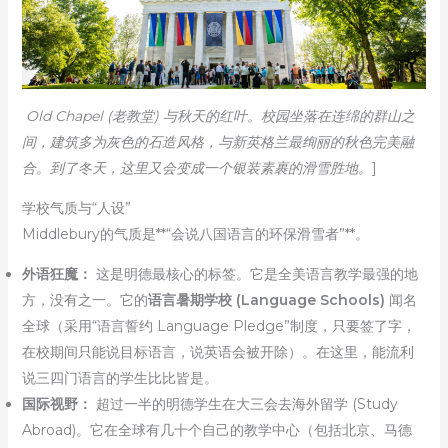
Old Chapel (老教堂) 与秋天的红叶。校园坐落在连绵的群山之
间，建筑多为灰色的石造风格，与新英格兰最绚丽的秋色完美融
合。到了冬天，这里又会变成一个银装素裹的滑雪胜地。
]
学校气质与“人设”
Middlebury的气质是**“会说八国语言的环保滑雪者”**。
外语狂魔：
这是明德最核心的标签。它是全美语言教学最强的地
方，没有之一。它的
语言暑期学校 (Language Schools)
闻名
全球（采用“语言誓约 Language Pledge”制度，只要签了字，
在校期间只能说目标语言，说英语会被开除）。在这里，能流利
说三四门语言的学生比比皆是。
国际视野：
超过一半的明德学生在大三会去海外留学 (Study
Abroad)。它在全球有几十个自己的教学中心（包括北京、马德