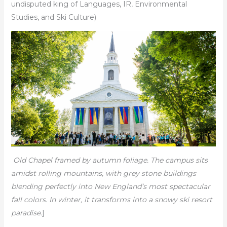
undisputed king of Languages, IR, Environmental
Studies, and Ski Culture)
Old Chapel framed by autumn foliage. The campus sits
amidst rolling mountains, with grey stone buildings
blending perfectly into New England’s most spectacular
fall colors. In winter, it transforms into a snowy ski resort
paradise.
]