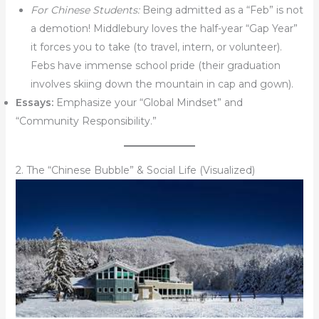
For Chinese Students:
Being admitted as a “Feb” is not
a demotion! Middlebury loves the half-year “Gap Year”
it forces you to take (to travel, intern, or volunteer).
Febs have immense school pride (their graduation
involves skiing down the mountain in cap and gown).
Essays:
Emphasize your “Global Mindset” and
“Community Responsibility.”
2. The “Chinese Bubble” & Social Life (Visualized)