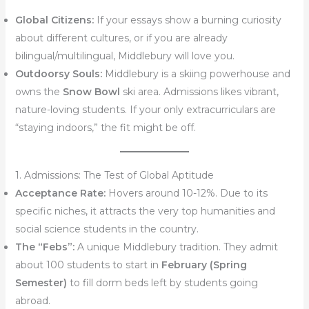
Global Citizens:
If your essays show a burning curiosity
about different cultures, or if you are already
bilingual/multilingual, Middlebury will love you.
Outdoorsy Souls:
Middlebury is a skiing powerhouse and
owns the
Snow Bowl
ski area. Admissions likes vibrant,
nature-loving students. If your only extracurriculars are
“staying indoors,” the fit might be off.
1. Admissions: The Test of Global Aptitude
Acceptance Rate:
Hovers around 10-12%. Due to its
specific niches, it attracts the very top humanities and
social science students in the country.
The “Febs”:
A unique Middlebury tradition. They admit
about 100 students to start in
February (Spring
Semester)
to fill dorm beds left by students going
abroad.