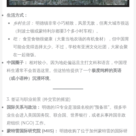
生活方式：
乡村生活：
明德镇非常小巧精致，风景无敌，但离大城市很远
（到波士顿或蒙特利尔都要3个多小时车程）。
吃：
食堂食物很健康（大量当地农场的有机食材），但中国胃
可能会觉得选择太少。不过，学校有亚洲文化社团，大家会聚
在一起做饭。
中国圈子：
相对较小。因为地处偏远且主打文科和语言，中国理
科生通常不会首选这里。但这恰恰提供了一个
极度纯粹的英语
（或小语种）沉浸环境
。
3. 签证与职业前景 (外交官的摇篮)
国际关系与政治：
明德的IR专业是顶级名校的“预备班”。很多毕
业生会进入美国国务院、联合国、世界银行，或者从事跨国非政
府组织 (NGO) 工作。
蒙特雷国际研究院 (MIIS)：
明德收购了位于加州蒙特雷的国际研