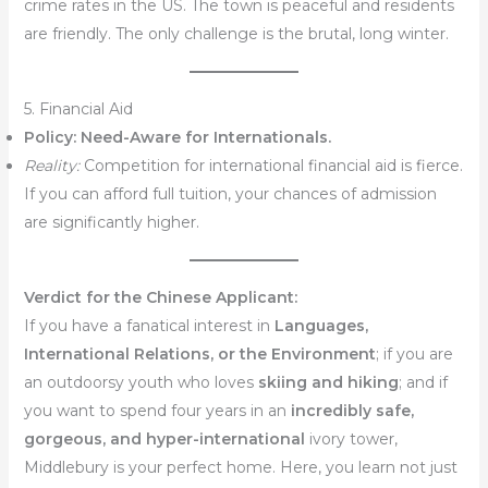
crime rates in the US. The town is peaceful and residents
are friendly. The only challenge is the brutal, long winter.
5. Financial Aid
Policy:
Need-Aware for Internationals.
Reality:
Competition for international financial aid is fierce.
If you can afford full tuition, your chances of admission
are significantly higher.
Verdict for the Chinese Applicant:
If you have a fanatical interest in
Languages,
International Relations, or the Environment
; if you are
an outdoorsy youth who loves
skiing and hiking
; and if
you want to spend four years in an
incredibly safe,
gorgeous, and hyper-international
ivory tower,
Middlebury is your perfect home. Here, you learn not just