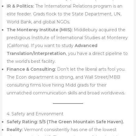
IR & Politics:
The International Relations program is an
elite feeder. Grads flock to the State Department, UN,
World Bank, and global NGOs.
The Monterey Institute (MIIS):
Middlebury acquired the
prestigious Institute of International Studies at Monterey
(California). If you want to study
Advanced
Translation/Interpretation
, you have a direct pipeline to
the world’s best facility.
Finance & Consulting:
Don’t let the liberal arts fool you.
The Econ department is strong, and Wall Street/MBB
consulting firms love hiring Midd grads for their
unmatched communication skills and broad worldviews.
4. Safety and Environment
Safety Rating:
5/5 (The Green Mountain Safe Haven).
Reality:
Vermont consistently has one of the lowest