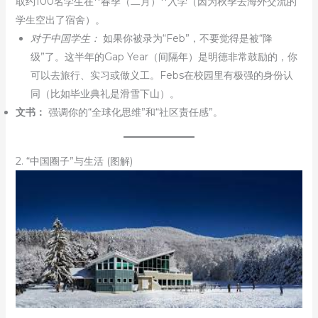
取约100名学生在**春季（二月）**入学（因为秋季去海外交流的
学生空出了宿舍）。
对于中国学生：
如果你被录为“Feb”，不要觉得是被“降
级”了。这半年的Gap Year（间隔年）是明德非常鼓励的，你
可以去旅行、实习或做义工。Febs在校园里有极强的身份认
同（比如毕业典礼是滑雪下山）。
文书：
强调你的“全球化思维”和“社区责任感”。
2. “中国圈子”与生活 (图解)