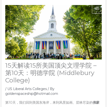
Skip
to
content
15天解读15所美国顶尖文理学院 –
第10天：明德学院 (Middlebury
College)
/
US Liberal Arts Colleges
/ By
goldenspaceship@hotmail.com
第10天，我们回到美国东海岸，来到风景如画、层林尽染的
佛蒙