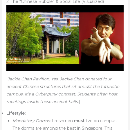
2. The “Chinese Bubble” & Social Life (Visualized)
Jackie Chan Pavilion. Yes, Jackie Chan donated four
ancient Chinese structures that sit amidst the futuristic
campus. It’s a Cyberpunk contrast. Students often host
meetings inside these ancient halls.
]
Lifestyle:
Mandatory Dorms:
Freshmen
must
live on campus.
The dorms are among the best in Singapore. This