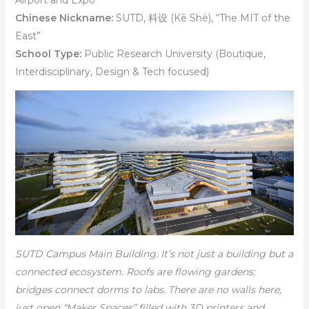
Airport and Expo
Chinese Nickname:
SUTD, 科设 (Kē Shè), “The MIT of the
East”
School Type:
Public Research University (Boutique,
Interdisciplinary, Design & Tech focused)
SUTD Campus Main Building. It’s not just a building but a
connected ecosystem. Roofs are flowing gardens;
bridges connect dorms to labs. There are no walls here,
just open “Maker Spaces” filled with 3D printers and