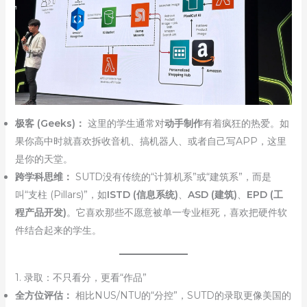
极客 (Geeks)：
这里的学生通常对
动手制作
有着疯狂的热爱。如
果你高中时就喜欢拆收音机、搞机器人、或者自己写APP，这里
是你的天堂。
跨学科思维：
SUTD没有传统的“计算机系”或“建筑系”，而是
叫“支柱 (Pillars)”，如
ISTD (信息系统)
、
ASD (建筑)
、
EPD (工
程产品开发)
。它喜欢那些不愿意被单一专业框死，喜欢把硬件软
件结合起来的学生。
1. 录取：不只看分，更看“作品”
全方位评估：
相比NUS/NTU的“分控”，SUTD的录取更像美国的