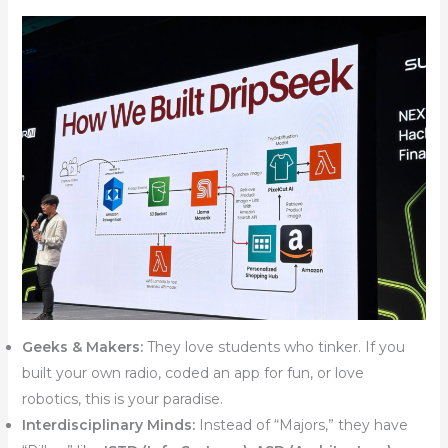
Geeks & Makers:
They love students who tinker. If you
built your own radio, coded an app for fun, or love
robotics, this is your paradise.
Interdisciplinary Minds:
Instead of “Majors,” they have