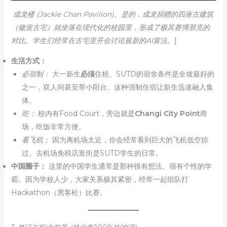
成龙楼 (Jackie Chan Pavilion)。是的，成龙捐赠的四座古建筑
（徽派古宅）就坐落在现代化的校园里，形成了极其赛博朋克的
对比。学生们经常在古宅里开会讨论最新的AI算法。
]
生活方式：
必宿制：
大一新生
必须
住校。SUTD的宿舍条件是全坡最好的
之一，双人间甚至带小阳台。这种强制住宿让新生迅速融入集
体。
吃：
校内有Food Court，旁边就是
Changi City Point
商
场，吃饭非常方便。
看飞机：
因为离机场太近，你会经常看到巨大的飞机低空掠
过。去机场免税店逛街是SUTD学生的日常。
中国圈子：
这里的中国学生通常是那种很有想法、很有个性的学
霸。因为学校人少，大家关系极其紧密，经常一起组队打
Hackathon（黑客松）比赛。