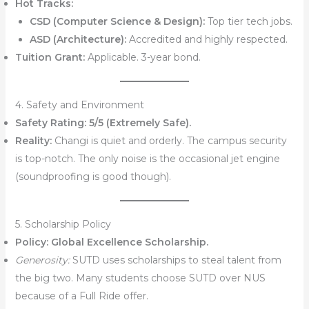
Hot Tracks:
CSD (Computer Science & Design):
Top tier tech jobs.
ASD (Architecture):
Accredited and highly respected.
Tuition Grant:
Applicable. 3-year bond.
4. Safety and Environment
Safety Rating:
5/5 (Extremely Safe).
Reality:
Changi is quiet and orderly. The campus security
is top-notch. The only noise is the occasional jet engine
(soundproofing is good though).
5. Scholarship Policy
Policy:
Global Excellence Scholarship.
Generosity:
SUTD uses scholarships to steal talent from
the big two. Many students choose SUTD over NUS
because of a Full Ride offer.