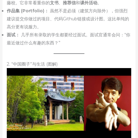
藤校。它非常看重你的
文书
、
推荐信
和
课外活动
。
作品集 (Portfolio)：
虽然不是必须（建筑方向除外），但强烈
建议提交你做过的项目、代码Github链接或设计图。这比单纯的
高分更有说服力。
面试：
几乎所有录取的学生都要经过面试。面试官通常会问：“你
最近做过什么有趣的东西？”
2. “中国圈子”与生活 (图解)