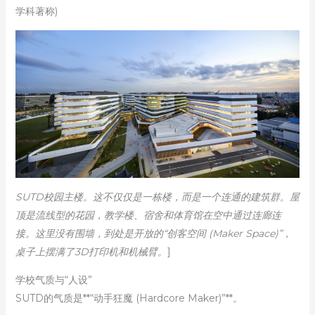
学科著称)
SUTD校园主楼。这不仅仅是一栋楼，而是一个连通的建筑群。屋
顶是流线型的花园，教学楼、宿舍和体育馆在空中通过连廊连
接。这里没有围墙，到处是开放的“创客空间 (Maker Space)”，
桌子上摆满了3D打印机和机械臂。
]
学校气质与“人设”
SUTD的气质是**“动手狂魔 (Hardcore Maker)”**。