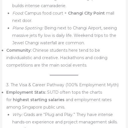
builds intense camaraderie.
Food:
Campus food court +
Changi City Point
mall
next door.
Plane Spotting:
Being next to Changi Airport, seeing
massive jets fly low is daily life. Weekend trips to the
Jewel Changi waterfall are common.
Community:
Chinese students here tend to be
individualistic and creative. Hackathons and coding
competitions are the main social events.
3. The Visa & Career Pathway (100% Employment Myth)
Employment Stats:
SUTD often tops the charts
for
highest starting salaries
and employment rates
among Singapore public unis.
Why:
Grads are “Plug and Play.” They have intense
hands-on experience and project management skills.