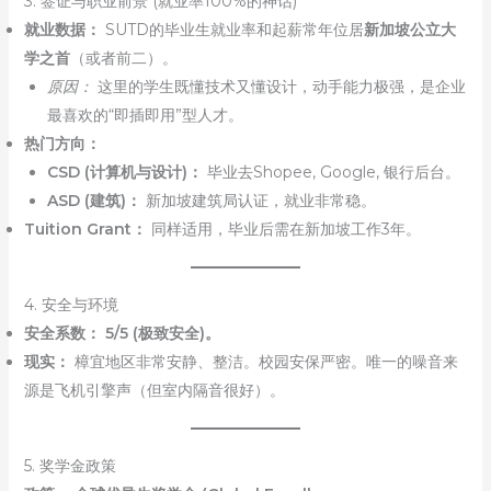
3. 签证与职业前景 (就业率100%的神话)
就业数据：
SUTD的毕业生就业率和起薪常年位居
新加坡公立大
学之首
（或者前二）。
原因：
这里的学生既懂技术又懂设计，动手能力极强，是企业
最喜欢的“即插即用”型人才。
热门方向：
CSD (计算机与设计)：
毕业去Shopee, Google, 银行后台。
ASD (建筑)：
新加坡建筑局认证，就业非常稳。
Tuition Grant：
同样适用，毕业后需在新加坡工作3年。
4. 安全与环境
安全系数：
5/5 (极致安全)。
现实：
樟宜地区非常安静、整洁。校园安保严密。唯一的噪音来
源是飞机引擎声（但室内隔音很好）。
5. 奖学金政策