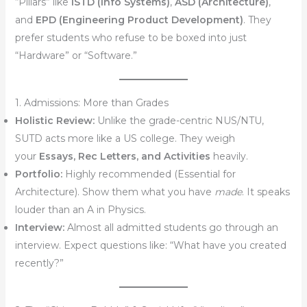
“Pillars” like
ISTD (Info Systems)
,
ASD (Architecture)
,
and
EPD (Engineering Product Development)
. They
prefer students who refuse to be boxed into just
“Hardware” or “Software.”
1. Admissions: More than Grades
Holistic Review:
Unlike the grade-centric NUS/NTU,
SUTD acts more like a US college. They weigh
your
Essays, Rec Letters, and Activities
heavily.
Portfolio:
Highly recommended (Essential for
Architecture). Show them what you have
made
. It speaks
louder than an A in Physics.
Interview:
Almost all admitted students go through an
interview. Expect questions like: “What have you created
recently?”