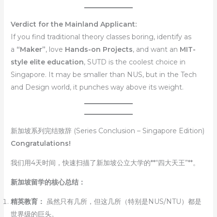
Verdict for the Mainland Applicant:
If you find traditional theory classes boring, identify as
a
“Maker”
, love
Hands-on Projects
, and want an
MIT-
style elite education
, SUTD is the coolest choice in
Singapore. It may be smaller than NUS, but in the Tech
and Design world, it punches way above its weight.
新加坡系列完结致辞 (Series Conclusion – Singapore Edition)
Congratulations!
我们用4天时间，快速扫描了新加坡公立大学的**“四大天王”**。
新加坡留学的核心总结：
精英教育：
虽然只有几所，但这几所（特别是NUS/NTU）都是
世界级的巨头。