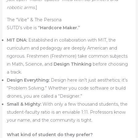
robotic arms.
]
The “Vibe” & The Persona
SUTD’s vibe is
“Hardcore Maker.”
MIT DNA:
Established in collaboration with MIT, the
curriculum and pedagogy are deeply American and
rigorous. Freshmen (Freshmore) take common subjects
in Math, Science, and
Design Thinking
before choosing
a track.
Design Everything:
Design here isn’t just aesthetics; it’s
“Problem Solving.” Whether you code software or build
drones, you are called a “Designer.”
Small & Mighty:
With only a few thousand students, the
student-faculty ratio is an enviable 1:11. Professors know
your name, and the community is tight.
What kind of student do they prefer?