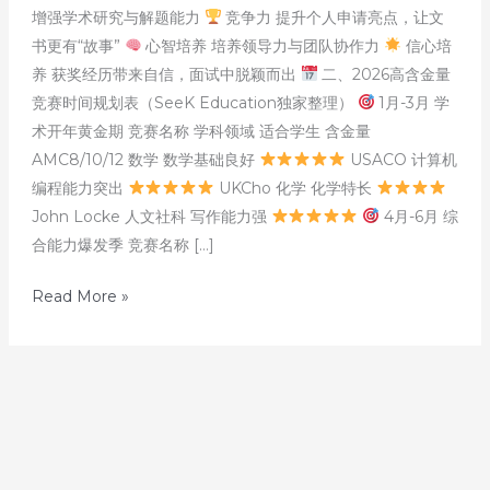
增强学术研究与解题能力
竞争力 提升个人申请亮点，让文
书更有“故事”
心智培养 培养领导力与团队协作力
信心培
养 获奖经历带来自信，面试中脱颖而出
二、2026高含金量
竞赛时间规划表（SeeK Education独家整理）
1月-3月 学
术开年黄金期 竞赛名称 学科领域 适合学生 含金量
AMC8/10/12 数学 数学基础良好
USACO 计算机
编程能力突出
UKCho 化学 化学特长
John Locke 人文社科 写作能力强
4月-6月 综
合能力爆发季 竞赛名称 […]
为
Read More »
什
么
越
来
越
多