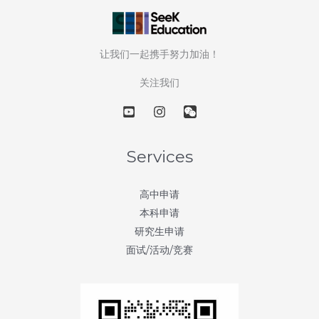
名
校
申
让我们一起携手努力加油！
请
都
关注我们
离
不
开
「国
Services
际
竞
高中申请
赛」？
本科申请
研究生申请
面试/活动/竞赛