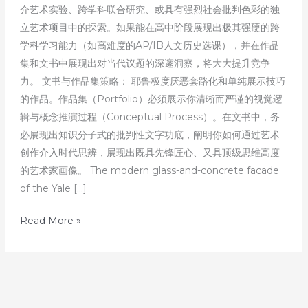
介艺术实验、跨学科联合研究、或具有强烈社会批判色彩的独
立艺术项目中的探索。如果能在高中阶段展现出极其强硬的跨
学科学习能力（如高难度的AP/IB人文历史选课），并在作品
集和文书中展现出对当代议题的深邃洞察，将大大提升竞争
力。 文书与作品集策略： 耶鲁极度厌恶套路化和单纯展示技巧
的作品。作品集（Portfolio）必须展示你清晰而严谨的视觉逻
辑与概念推演过程（Conceptual Process）。在文书中，务
必展现出知识分子式的批判性文字功底，阐明你如何通过艺术
创作介入时代思辨，展现出既具先锋匠心、又具顶级思维高度
的艺术家画像。 The modern glass-and-concrete facade
of the Yale […]
发
Read More »
掘
美
国
顶