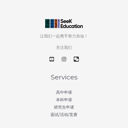
尖
艺
术
名
校
让我们一起携手努力加油！
–
第
关注我们
2
天：
耶
鲁
Services
大
学
高中申请
艺
本科申请
术
研究生申请
学
面试/活动/竞赛
院
(Yale