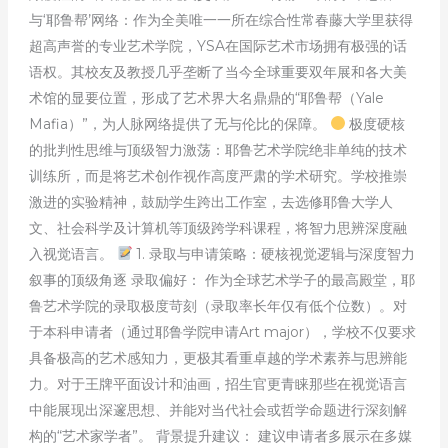
与‘耶鲁帮’网络：作为全美唯一一所在综合性常春藤大学里获得
超高声誉的专业艺术学院，YSA在国际艺术市场拥有极强的话
语权。其校友及教授几乎垄断了当今全球重要双年展和各大美
术馆的显要位置，形成了艺术界大名鼎鼎的“耶鲁帮（Yale
Mafia）”，为人脉网络提供了无与伦比的保障。
极度硬核
的批判性思维与顶级智力激荡：耶鲁艺术学院绝非单纯的技术
训练所，而是将艺术创作视作高度严肃的学术研究。学校推崇
激进的实验精神，鼓励学生跨出工作室，去选修耶鲁大学人
文、社会科学及计算机等顶级跨学科课程，将智力思辨深度融
入视觉语言。
1. 录取与申请策略：硬核视觉逻辑与深度智力
叙事的顶级角逐 录取偏好： 作为全球艺术学子的最高殿堂，耶
鲁艺术学院的录取极度苛刻（录取率长年仅有低个位数）。对
于本科申请者（通过耶鲁学院申请Art major），学校不仅要求
具备极高的艺术感知力，更极其看重卓越的学术素养与思辨能
力。对于王牌平面设计和油画，招生官更青睐那些在视觉语言
中能展现出深邃思想、并能对当代社会或哲学命题进行深刻解
构的“艺术家学者”。 背景提升建议： 建议申请者多展示在多媒