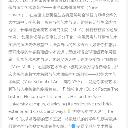
蕴与顶尖学术尊荣的——康涅狄格州纽黑文（New
Haven）。在这座由新英格兰古典建筑与全球智力巅峰交织的
大学城中，坐落着一所在当代艺术与设计界拥有无可争议统治
地位、长年雄霸全美艺术研究生院（MFA）排行榜榜首的超级
学府。 如果你渴望在高度知识分子化、注重思辨与颠覆性艺术
实践的顶级先锋殿堂中，淬炼自己的艺术语言；如果你梦想以
无可比拟的常春藤顶级学术资源，无缝对话全球顶级双年展画
廊、蓝筹艺术机构与设计界教父级人物，并终身受益于“耶鲁帮
（Yale Mafia）”在国际艺术市场中极其深厚的话语权网络，那
么这所代表着学术极限与艺术顶峰的神级殿堂——耶鲁大学艺
术学院（Yale School of Art，简称 YSA），就是你实现艺术
腾飞与人生跨越的终极舞台。
院校名片 (Quick Facts) The
historic Holcombe T. Green, Jr. Hall on the Yale
University campus, displaying its distinctive red-brick
exterior and classic archways
学校气质与“人设” (The
Vibe) “执掌常春藤的艺术王冠，将最硬核的跨学科思辨与最具
颠覆性的当代视觉实践完美交织。”
制霸全球的学术思辨