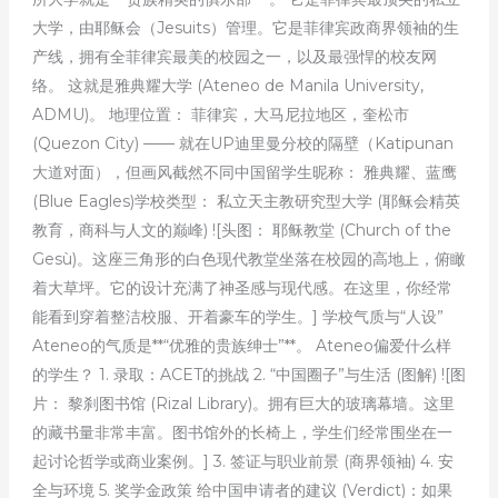
大学，由耶稣会（Jesuits）管理。它是菲律宾政商界领袖的生
产线，拥有全菲律宾最美的校园之一，以及最强悍的校友网
络。 这就是雅典耀大学 (Ateneo de Manila University,
ADMU)。 地理位置： 菲律宾，大马尼拉地区，奎松市
(Quezon City) —— 就在UP迪里曼分校的隔壁（Katipunan
大道对面），但画风截然不同中国留学生昵称： 雅典耀、蓝鹰
(Blue Eagles)学校类型： 私立天主教研究型大学 (耶稣会精英
教育，商科与人文的巅峰) ![头图： 耶稣教堂 (Church of the
Gesù)。这座三角形的白色现代教堂坐落在校园的高地上，俯瞰
着大草坪。它的设计充满了神圣感与现代感。在这里，你经常
能看到穿着整洁校服、开着豪车的学生。] 学校气质与“人设”
Ateneo的气质是**“优雅的贵族绅士”**。 Ateneo偏爱什么样
的学生？ 1. 录取：ACET的挑战 2. “中国圈子”与生活 (图解) ![图
片： 黎刹图书馆 (Rizal Library)。拥有巨大的玻璃幕墙。这里
的藏书量非常丰富。图书馆外的长椅上，学生们经常围坐在一
起讨论哲学或商业案例。] 3. 签证与职业前景 (商界领袖) 4. 安
全与环境 5. 奖学金政策 给中国申请者的建议 (Verdict)：如果