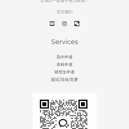
让我们一起携手努力加油！
尖
大
关注我们
学
–
第
4
Services
天：
雅
高中申请
典
本科申请
耀
研究生申请
大
面试/活动/竞赛
学
(Ateneo
de
Manila
University)