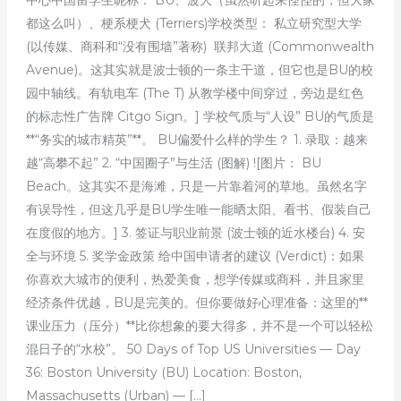
中心中国留学生昵称： BU、波大（虽然听起来怪怪的，但大家
都这么叫）、梗系梗犬 (Terriers)学校类型： 私立研究型大学
(以传媒、商科和“没有围墙”著称) 联邦大道 (Commonwealth
Avenue)。这其实就是波士顿的一条主干道，但它也是BU的校
园中轴线。有轨电车 (The T) 从教学楼中间穿过，旁边是红色
的标志性广告牌 Citgo Sign。] 学校气质与“人设” BU的气质是
**“务实的城市精英”**。 BU偏爱什么样的学生？ 1. 录取：越来
越“高攀不起” 2. “中国圈子”与生活 (图解) ![图片： BU
Beach。这其实不是海滩，只是一片靠着河的草地。虽然名字
有误导性，但这几乎是BU学生唯一能晒太阳、看书、假装自己
在度假的地方。] 3. 签证与职业前景 (波士顿的近水楼台) 4. 安
全与环境 5. 奖学金政策 给中国申请者的建议 (Verdict)：如果
你喜欢大城市的便利，热爱美食，想学传媒或商科，并且家里
经济条件优越，BU是完美的。但你要做好心理准备：这里的**
课业压力（压分）**比你想象的要大得多，并不是一个可以轻松
混日子的“水校”。 50 Days of Top US Universities — Day
36: Boston University (BU) Location: Boston,
Massachusetts (Urban) — […]