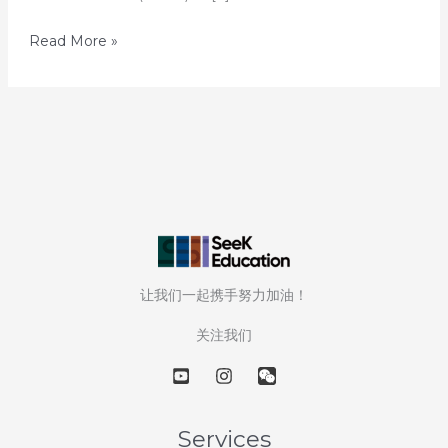
50
Read More »
天
解
读
50
所
美
国
顶
尖
让我们一起携手努力加油！
大
学
关注我们
—
第
36
天：
Services