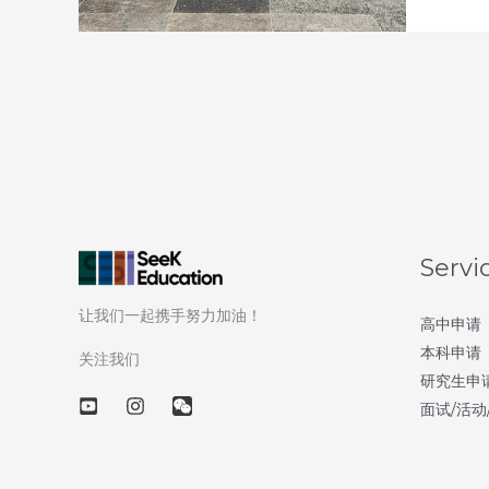
天
解
读
香
港
8
大
名
校
Servi
–
让我们一起携手努力加油！
第
高中申请
本科申请
2
关注我们
研究生申
天：
面试/活动
香
港
中