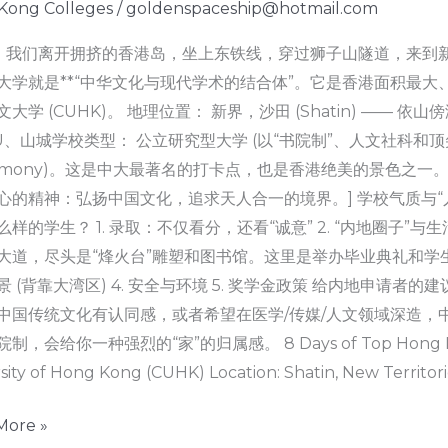
Kong Colleges
/
goldenspaceship@hotmail.com
，我们离开拥挤的香港岛，坐上东铁线，穿过狮子山隧道，来到新
大学就是**“中华文化与现代学术的结合体”。它是香港面积最大
文大学 (CUHK)。 地理位置： 新界，沙田 (Shatin) ——
U、山城学校类型： 公立研究型大学 (以“书院制”、人文社科和顶尖医学
Harmony)。这是中大最著名的打卡点，也是香港绝美的景色之
心的精神：弘扬中国文化，追求天人合一的境界。] 学校气质与“人设
样的学生？ 1. 录取：不仅看分，还看“诚意” 2. “内地圈子”与生活 (图解
大道，尽头是“烽火台”雕塑和图书馆。这里是举办毕业典礼和学生集
 (背靠大湾区) 4. 安全与环境 5. 奖学金政策 给内地申请者的建
中国传统文化有认同感，或者希望在医学/传媒/人文领域深造，
，会给你一种强烈的“家”的归属感。 8 Days of Top Hong Kong Un
sity of Hong Kong (CUHK) Location: Shatin, New Territo
More »