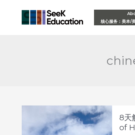
Skip
to
Ab
核心服务：美本/
content
chin
8天
of 