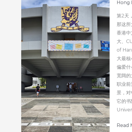
Hong 
第2天
那这所
香港中
大、C
of 
大最核
偏爱什么
宽阔的
职业前景
景，对
它的书院制
Univer
8
Read 