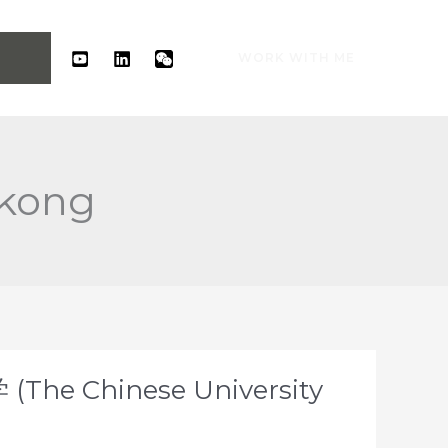
WORK WITH ME
 kong
 Chinese University