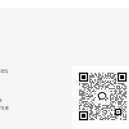
ces
请
/竞赛