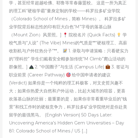
学，甚至经常超越哈佛、耶鲁等常春藤盟校。 这是一所为真正
的理工科“硬核学霸”量身定制的学校——科罗拉多矿业学院
（Colorado School of Mines，简称 Mines）。 科罗拉多矿
业学院背后标志性的印有巨大白色“M”字母的落基山脉
（Mount Zion）风景照。]
院校名片 (Quick Facts)
学
校气质与“人设” (The Vibe) Mines的气质是**“硬核理工、高薪
收割机与户外狂热分子”**。
1. 录取与申请策略：只看硬实力
的“理科控” 学生们戴着安全帽参加传统“M Climb”爬山活动的
群像照。]
2. “中国圈子”与生活 (Campus Life)
3. 签证与
职业前景 (Career Pathway)
给中国申请者的建议
(Verdict) 如果你是一个纯粹的理工科极客，对文史哲兴趣不
大；如果你热爱大自然和户外运动，比起大城市的喧嚣，更喜
欢落基山脉的壮丽；最重要的是，如果你非常看重毕业后的“钱
景”和找工作时的硬核竞争力，科罗拉多矿业学院绝对是你赴美
留学的最强黑马。 (English Version) 50 Days Later:
Uncovering America’s Hidden Gem Universities – Day
81: Colorado School of Mines / US […]