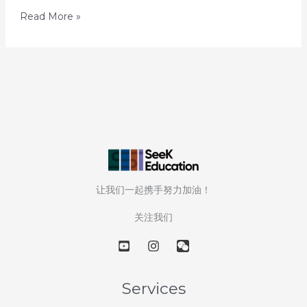
50
Read More »
Days
Later:
Uncovering
America’s
Hidden
Gem
Universities
–
Day
让我们一起携手努力加油！
81:
Colorado
关注我们
School
of
Mines
Services