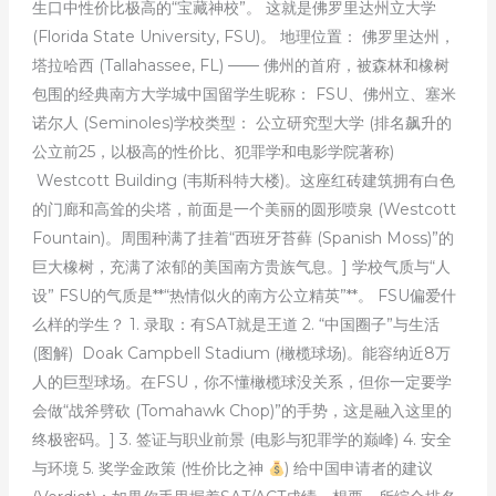
生口中性价比极高的“宝藏神校”。 这就是佛罗里达州立大学
(Florida State University, FSU)。 地理位置： 佛罗里达州，
塔拉哈西 (Tallahassee, FL) —— 佛州的首府，被森林和橡树
包围的经典南方大学城中国留学生昵称： FSU、佛州立、塞米
诺尔人 (Seminoles)学校类型： 公立研究型大学 (排名飙升的
公立前25，以极高的性价比、犯罪学和电影学院著称)
Westcott Building (韦斯科特大楼)。这座红砖建筑拥有白色
的门廊和高耸的尖塔，前面是一个美丽的圆形喷泉 (Westcott
Fountain)。周围种满了挂着“西班牙苔藓 (Spanish Moss)”的
巨大橡树，充满了浓郁的美国南方贵族气息。] 学校气质与“人
设” FSU的气质是**“热情似火的南方公立精英”**。 FSU偏爱什
么样的学生？ 1. 录取：有SAT就是王道 2. “中国圈子”与生活
(图解) Doak Campbell Stadium (橄榄球场)。能容纳近8万
人的巨型球场。在FSU，你不懂橄榄球没关系，但你一定要学
会做“战斧劈砍 (Tomahawk Chop)”的手势，这是融入这里的
终极密码。] 3. 签证与职业前景 (电影与犯罪学的巅峰) 4. 安全
与环境 5. 奖学金政策 (性价比之神
) 给中国申请者的建议