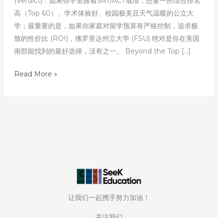
(Verdict)：如果你手里握着SAT/ACT成绩，想要一所综合排名
高（Top 60）、学术体验好、校园极美且天气温暖的公立大
学；最重要的是，如果你家庭对留学预算有严格控制，追求极
致的性价比 (ROI)，佛罗里达州立大学 (FSU) 绝对是你在美国
南部能找到的最好选择，没有之一。 Beyond the Top […]
50
Read More »
天
之
后：
发
掘
美
国
Top
51-
让我们一起携手努力加油！
100
的
关注我们