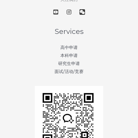
宝
藏
大
学
Services
–
第
高中申请
54
本科申请
天：
研究生申请
佛
面试/活动/竞赛
罗
里
达
州
立
大
学
(Florida