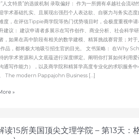
与“人文特质”的选拔机制 录取偏好： 作为一所拥有卓越社会流
迎学术基础扎实、且展现出强烈个人表达欲、自驱力与务实态度
难度，在评估Tippie商学院等热门优势项目时，会极度重视申
升建议： 建议申请者多展示在写作创作、商业分析、社会科学
者，如果在高中阶段有相关的数学建模、精算挑战赛背景；对于
集作品，都将极大地吸引招生官的目光。 文书策略： 在Why S
特的学术资源和人文底蕴进行深度绑定。阐明你打算如何利用爱
沟通写作能力），以及商学院和精算学高度专业化的求职服务中
The modern Pappajohn Business […]
More »
解读15所美国顶尖文理学院 – 第13天：格林