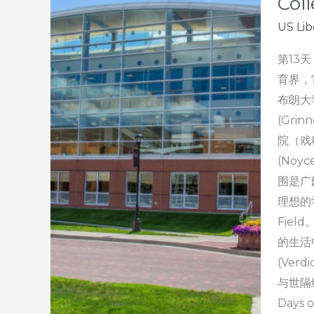
Coll
美
US Lib
国
宝
第13
藏
育界，
大
布朗大学
学
(Gri
–
院（戏
第
(No
103
围是广
天：
理想的学
爱
Fie
荷
的生活中
华
(Ve
大
与世隔
学
Days o