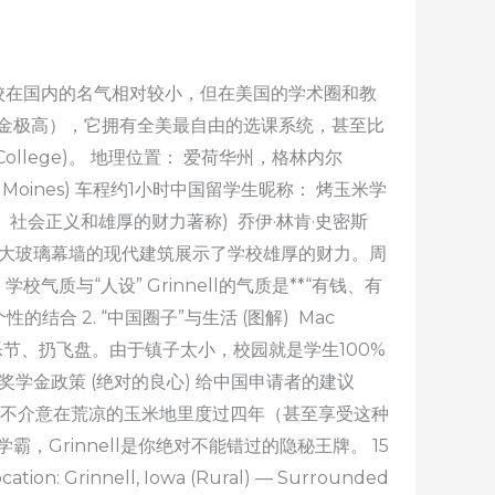
所学校在国内的名气相对较小，但在美国的学术圈和教
金极高），它拥有全美最自由的选课系统，甚至比
College)。 地理位置： 爱荷华州，格林内尔
es Moines) 车程约1小时中国留学生昵称： 烤玉米学
社会正义和雄厚的财力著称) 乔伊·林肯·史密斯
有巨大玻璃幕墙的现代建筑展示了学校雄厚的财力。周
质与“人设” Grinnell的气质是**“有钱、有
性的结合 2. “中国圈子”与生活 (图解) Mac
乐节、扔飞盘。由于镇子太小，校园就是学生100%
5. 奖学金政策 (绝对的良心) 给中国申请者的建议
并且不介意在荒凉的玉米地里度过四年（甚至享受这种
Grinnell是你绝对不能错过的隐秘王牌。 15
Location: Grinnell, Iowa (Rural) — Surrounded