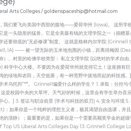
ege)
eral Arts Colleges
/
goldenspaceship@hotmail.com
天，我们要飞向美国中西部的腹地——爱荷华州 (Iowa)。 这
它是一头隐形的猛兽。它是全美最有钱的文理学院之一（捐赠基
还要彻底的“无必修课”制度。 这就是格林内尔学院 (Grinnell 
nnell, IA) —— 被一望无际的玉米地包围的小镇，距离得梅因 (D
称）、村里的哈佛学校类型： 私立文理学院 (以绝对的学术自由、
yce) 科学中心大楼。不要因为在爱荷华州就觉得它土！这座拥
阔的绿地和农田，天空低垂，有一种荒野中拔地而起的科技感。] 学校气
术乌托邦”**。 Grinnell偏爱什么样的学生？ 1. 录取：分控与个
ld。这是校园中央的大草坪。天气好的时候，这里会有学生举办音
心。] 3. 签证与职业前景 (学术与科技的双刃) 4. 安全与环境 
rdict)：如果你是一个纯粹的理想主义者，极其渴望自由选课，
绝的清静）；最重要的是，如果你是一个需要高额奖学金的超级学霸，
f Top US Liberal Arts Colleges Day 13: Grinnell College 