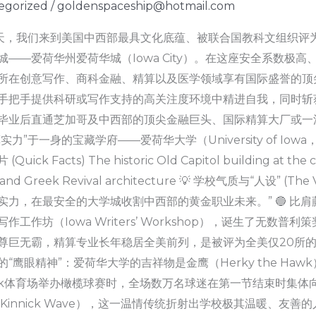
egorized
/
goldenspaceship@hotmail.com
天，我们来到美国中西部最具文化底蕴、被联合国教科文组织评为全美首个“
城——爱荷华州爱荷华城（Iowa City）。在这座安全系数
所在创意写作、商科金融、精算以及医学领域享有国际盛誉的顶
手把手提供科研或写作支持的高关注度环境中精进自我，同时斩
毕业后直通芝加哥及中西部的顶尖金融巨头、国际精算大厂或一流
实力”于一身的宝藏学府——爱荷华大学（University of Io
Quick Facts) The historic Old Capitol building at the c
 and Greek Revival architecture 💡 学校气质与“人设
实力，在最安全的大学城收割中西部的黄金职业未来。” 🔵 比
作工作坊（Iowa Writers’ Workshop），诞生了无数
尊巨无霸，精算专业长年稳居全美前列，是被评为全美仅20所的**精
的“鹰眼精神”：爱荷华大学的吉祥物是金鹰（Herky the H
nick体育场举办橄榄球赛时，全场数万名球迷在第一节结束时集体
 Kinnick Wave），这一温情传统折射出学校极其温暖、友善的