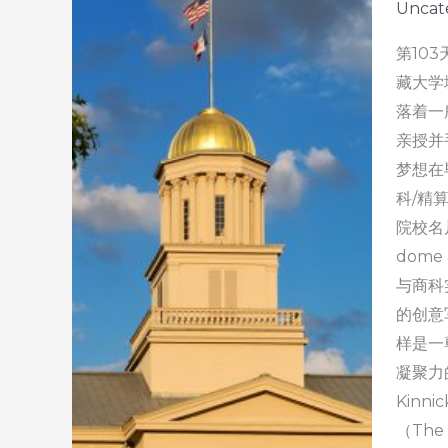
Uncat
第103
藏大学
落着一
亲授并
梦想在
科/精算
院校名片 (
dome
与商科
的创意写
样是一
凝聚力
Kin
（The