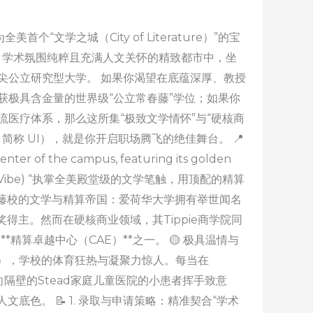
文学之城（City of Literature）”的宝
极高、学术氛围纯粹且充满人文关怀的精致都市中，坐
尖公立研究型大学。 如果你渴望在底蕴深厚、教授
获极具含金量的世界级“公立常春藤”学位；如果你
医疗体系，那么这所集“极致文学情怀”与“硬核商
wa，简称 UI），就是你开启职场腾飞的绝佳舞台。 📍
enter of the campus, featuring its golden
” (The Vibe) “执掌全美殿堂级的文学笔触，用顶配的精算
肩藤校的文学与精算帝国：爱荷华大学拥有举世闻名
普利策奖得主。然而在硬核商业领域，其Tippie商学院同
算卓越中心（CAE）**之一。 🟡 极具温情与
awk），学校的体育狂热与凝聚力惊人。每当在
向隔壁的Stead家庭儿童医院的小患者挥手致意
人文底色。 📝 1. 录取与申请策略：精准契合“学术