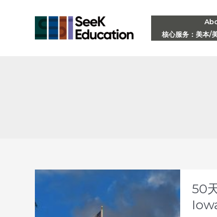
Skip
to
Ab
核心服务：美本/
content
50
Iow