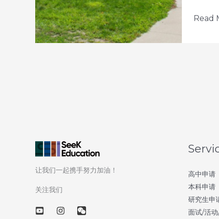
(Univer
5
Read 
of
天
Iowa)
解
读
15
所
美
国
顶
尖
Servi
文
让我们一起携手努力加油！
理
高中申请
本科申请
学
关注我们
研究生申
院
面试/活动
–