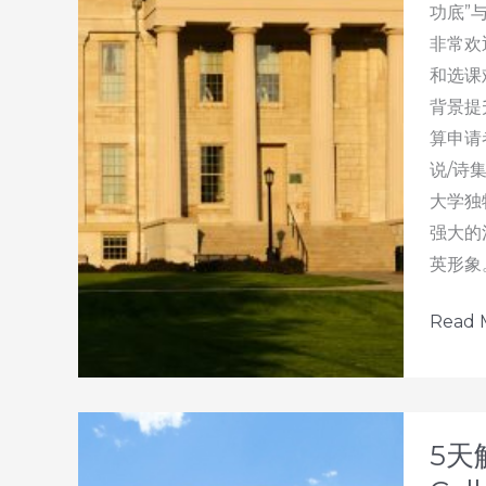
功底”
非常欢
和选课
背景提
算申请
说/诗
大学独
强大的
英形象。 
50
Read 
天
之
后：
发
5天
掘