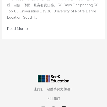
质：自信、体面、且富有责任感。 30 Days Deciphering 30
Top US Universities Day 30: University of Notre Dame
Location: South […]
30
Read More »
天
解
读
30
所
美
国
顶
尖
让我们一起携手努力加油！
大
学
关注我们
—