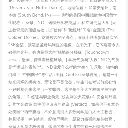
犯。它是信仰、体育和学术的完美三位一体。 这就是圣母大学
(University of Notre Dame)。 地理位置： 印第安纳州，南
本德 (South Bend, IN) —— 典型的美国中西部腹地中国留学
生昵称： 圣母、ND、诺特丹学校类型： 私立研究型大学 (天
主教背景的顶级名校，以“信仰”和“橄榄球”闻名) 金圆顶 (The
Golden Dome)。这是校园的至高点，圆顶上贴着货真价实的
23K金箔，顶端是圣母玛利亚的雕像。在阳光下，它闪耀着令人
敬畏的光芒。旁边是巨大的“触地得分耶稣” (Touchdown
Jesus) 壁画，俯瞰着橄榄球场。] 学校气质与“人设” ND的气质
是**“虔诚的贵族”**。 ND偏爱什么样的学生？ 1. 录取：独特的
门槛 2. “中国圈子”与生活 (图解) Grotto (圣母岩洞)。这是一个
烛光闪烁的祈祷地。无论是不是信徒，学生们在考试前或心情
不好时都会来这里点一支蜡烛。这里是全美大学校园里最宁静
的角落。] 3. 签证与职业前景 (校友网的天花板) 4. 安全与环境
5. 奖学金政策 给中国申请者的建议 (Verdict)：如果你不介意身
处美国中西部腹地，不介意周围大多数同学是白人天主教徒，
并且渴望一种传统的、纪律严明的、凝聚力极强的精英教育，
圣母大学是终极选择。这里的毕业生通常带有一种特殊的气