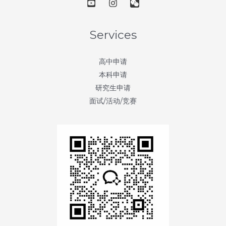
第
30
天：
Services
圣
母
高中申请
大
本科申请
学
研究生申请
(University
面试/活动/竞赛
of
Notre
Dame)