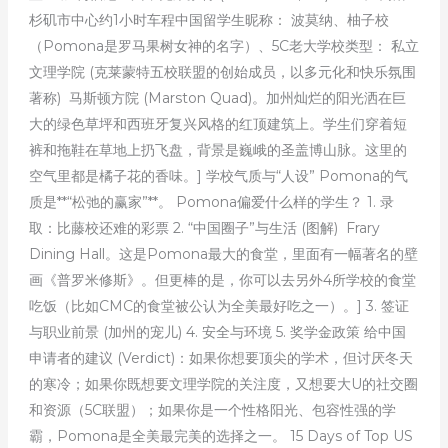
杉矶市中心约1小时车程中国留学生昵称： 波莫纳、柚子校
（Pomona是罗马果树女神的名字）、5C老大学校类型： 私立
文理学院 (克莱蒙特五校联盟的创始成员，以多元化和快乐氛围
著称) 马斯顿方院 (Marston Quad)。加州灿烂的阳光洒在巨
大的绿色草坪和西班牙复兴风格的红顶建筑上。学生们穿着短
裤和拖鞋在草地上扔飞盘，背景是巍峨的圣盖博山脉。这里的
空气里都是橘子花的香味。] 学校气质与“人设” Pomona的气
质是**“松弛的赢家”**。 Pomona偏爱什么样的学生？ 1. 录
取：比藤校还难的彩票 2. “中国圈子”与生活 (图解) Frary
Dining Hall。这是Pomona最大的食堂，里面有一幅著名的壁
画《普罗米修斯》。但更棒的是，你可以去另外4所学校的食堂
吃饭（比如CMC的食堂被公认为全美最好吃之一）。] 3. 签证
与职业前景 (加州的宠儿) 4. 安全与环境 5. 奖学金政策 给中国
申请者的建议 (Verdict)：如果你想要顶尖的学术，但讨厌冬天
的寒冷；如果你既想要文理学院的关注度，又想要大U的社交圈
和资源（5C联盟）；如果你是一个性格阳光、包容性强的学
霸，Pomona是全美最完美的选择之一。 15 Days of Top US