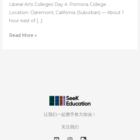
Liberal Arts Colleges Day 4: Pomona College
Location: Claremont, California (Suburban) — About 1
hour east of […]
15
Read More »
天
解
读
15
所
美
国
顶
尖
让我们一起携手努力加油！
文
理
关注我们
学