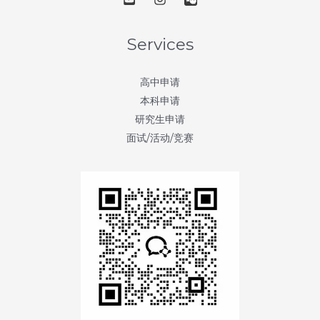
院
–
第
Services
4
天：
高中申请
波
本科申请
莫
研究生申请
纳
面试/活动/竞赛
学
院
(Pomona
College)