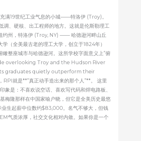
19世纪工业气息的小城——特洛伊 (Troy)。
低调、硬核、出工程师的地方。这就是伦斯勒理工
位置： 纽约州，特洛伊 (Troy, NY) —— 哈德逊河畔山丘
型大学（全美最古老的理工大学，创立于1824年）
俯瞰整座城市与哈德逊河。这所学校字面意义上”俯
looking Troy and the Hudson River
its graduates quietly outperform their
天才”，RPI就是**”真正动手造出来的那个人”**。 这里
学生通常给人的印象是：不喜欢说空话、喜欢写代码和焊电路板、
卡内基梅隆那样在中国家喻户晓，但它是全美历史最悠
毕业生起薪中位数约$83,000。名气不够大，但钱
STEM气质浓厚，社交文化相对内敛。如果你是一个