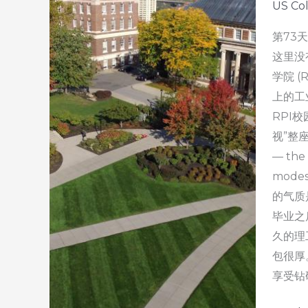
US Co
第73
这里没
学院 (R
上的工
RPI
视”整座
— the 
mode
的气质是
毕业之
久的理
包很厚
享受钻