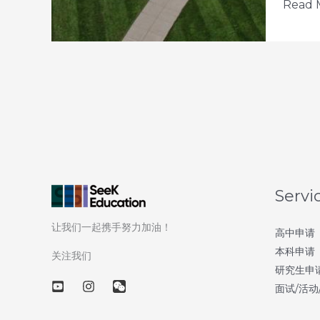
50
Read 
天
之
后：
发
掘
美
国
宝
藏
Servi
大
让我们一起携手努力加油！
学
高中申请
本科申请
–
关注我们
研究生申
第
面试/活动
73
天：