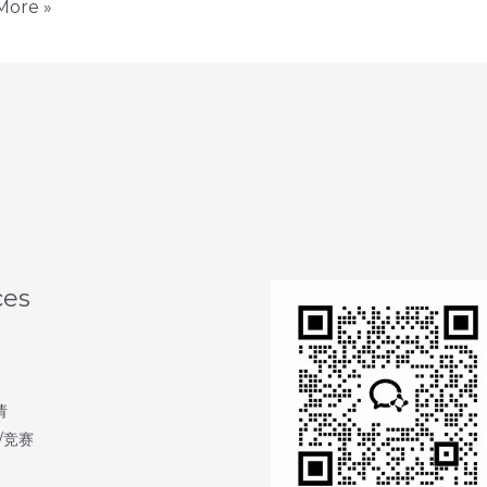
More »
ces
请
/竞赛