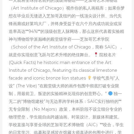
一天就将全球排名前列的顶级博物馆——芝加哥艺术博物馆
（Art Institute of Chicago）视作你的私人画稿库；如果你梦
想在毕业后无缝进入芝加哥及纽约的一线顶尖设计所、当代先
锋画廊或好莱坞大厂，并终身受益于在六个月内成功就业或深
造率高达**94%**的顶级创意人脉网络，那么这所代表着实验精
神与博物馆学派巅峰的殿堂级学府——芝加哥艺术学院
（School of the Art Institute of Chicago，简称 SAIC），
就是你实现创意飞跃与艺术升维的绝佳舞台。
院校名片
(Quick Facts) he historic main entrance of the Art
Institute of Chicago, featuring its classical limestone
facade and iconic bronze lion statues
学校气质与“人
设” (The Vibe) “在殿堂级大师的画作包围中彻底打破专业限
制，用最前卫、叛逆的实验精神兑现你的创意野心。”
独一
无二的“博物馆建校”与无边界跨学科体系：SAIC实行独特的**
无专业限制（No Majors）政策，本科阶段不设立细分专业的
物理壁垒，学生能自由跨越油画、时装设计、新媒体和建筑。
学校直接与享誉全球的芝加哥艺术博物馆（AIC）**咬合，学生
的日常学习、临摹和灵感皆在馆藏大师真迹的包围中进行，学