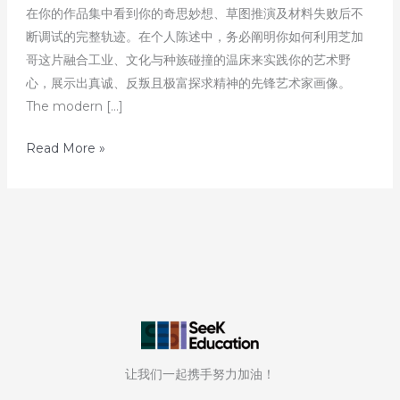
在你的作品集中看到你的奇思妙想、草图推演及材料失败后不
断调试的完整轨迹。在个人陈述中，务必阐明你如何利用芝加
哥这片融合工业、文化与种族碰撞的温床来实践你的艺术野
心，展示出真诚、反叛且极富探求精神的先锋艺术家画像。
The modern […]
发
Read More »
掘
美
国
顶
尖
艺
术
名
校
让我们一起携手努力加油！
–