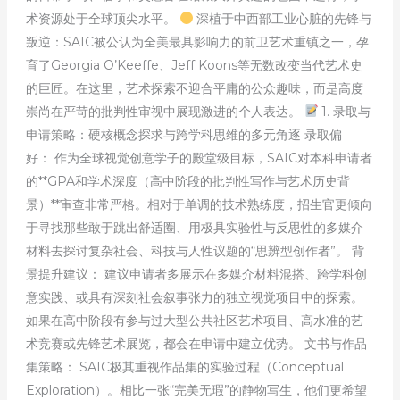
术资源处于全球顶尖水平。
深植于中西部工业心脏的先锋与
叛逆：SAIC被公认为全美最具影响力的前卫艺术重镇之一，孕
育了Georgia O’Keeffe、Jeff Koons等无数改变当代艺术史
的巨匠。在这里，艺术探索不迎合平庸的公众趣味，而是高度
崇尚在严苛的批判性审视中展现激进的个人表达。
1. 录取与
申请策略：硬核概念探求与跨学科思维的多元角逐 录取偏
好： 作为全球视觉创意学子的殿堂级目标，SAIC对本科申请者
的**GPA和学术深度（高中阶段的批判性写作与艺术历史背
景）**审查非常严格。相对于单调的技术熟练度，招生官更倾向
于寻找那些敢于跳出舒适圈、用极具实验性与反思性的多媒介
材料去探讨复杂社会、科技与人性议题的“思辨型创作者”。 背
景提升建议： 建议申请者多展示在多媒介材料混搭、跨学科创
意实践、或具有深刻社会叙事张力的独立视觉项目中的探索。
如果在高中阶段有参与过大型公共社区艺术项目、高水准的艺
术竞赛或先锋艺术展览，都会在申请中建立优势。 文书与作品
集策略： SAIC极其重视作品集的实验过程（Conceptual
Exploration）。相比一张“完美无瑕”的静物写生，他们更希望