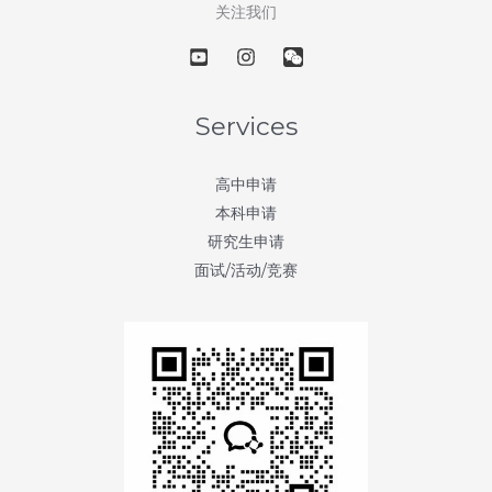
第
关注我们
3
天：
芝
加
Services
哥
艺
高中申请
术
本科申请
学
研究生申请
院
面试/活动/竞赛
(School
of
the
Art
Institute
of
Chicago)