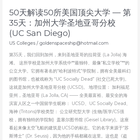
天：
50天解读50所美国顶尖大学 — 第
加
州
35天：加州大学圣地亚哥分校
大
(UC San Diego)
学
US Colleges
/
goldenspaceship@hotmail.com
圣
塔
第35天，我们回到加州，来到圣地亚哥的拉荷亚 (La Jolla) 海
芭
滩。 这所学校是加州大学系统中**最独特、最像“私立学校”**的
芭
公立大学。它拥有著名的“哈利波特式”学院制，拥有全美最科幻
拉
的图书馆，也被戏称为 “UC Socially Dead” (社交已死大学)。
分
这就是加州大学圣地亚哥分校 (UCSD)。 地理位置： 加利福尼
校
亚州，圣地亚哥 (La Jolla, CA) —— 全美最富裕、最安全的海
(UC
滨富人区之一中国留学生昵称： UCSD、UC Socially Dead、
Santa
海神 (Tritons)学校类型： 公立研究型大学 (生物/医学/CS强
Barbara)
校，拥有独特的学院制) 盖塞尔图书馆 (Geisel Library)。这座
看起来像太空飞船的建筑是UCSD的标志。它的名字来源于“苏
斯博士” (Dr. Seuss)，因为他的手稿都藏在这里。这也是《盗