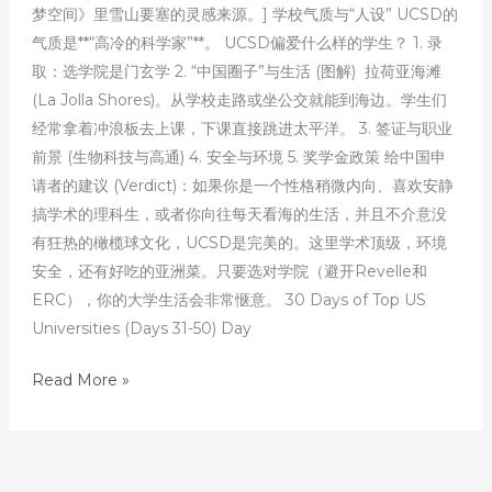
梦空间》里雪山要塞的灵感来源。] 学校气质与“人设” UCSD的
气质是**“高冷的科学家”**。 UCSD偏爱什么样的学生？ 1. 录
取：选学院是门玄学 2. “中国圈子”与生活 (图解) 拉荷亚海滩
(La Jolla Shores)。从学校走路或坐公交就能到海边。学生们
经常拿着冲浪板去上课，下课直接跳进太平洋。 3. 签证与职业
前景 (生物科技与高通) 4. 安全与环境 5. 奖学金政策 给中国申
请者的建议 (Verdict)：如果你是一个性格稍微内向、喜欢安静
搞学术的理科生，或者你向往每天看海的生活，并且不介意没
有狂热的橄榄球文化，UCSD是完美的。这里学术顶级，环境
安全，还有好吃的亚洲菜。只要选对学院（避开Revelle和
ERC），你的大学生活会非常惬意。 30 Days of Top US
Universities (Days 31-50) Day
50
Read More »
天
解
读