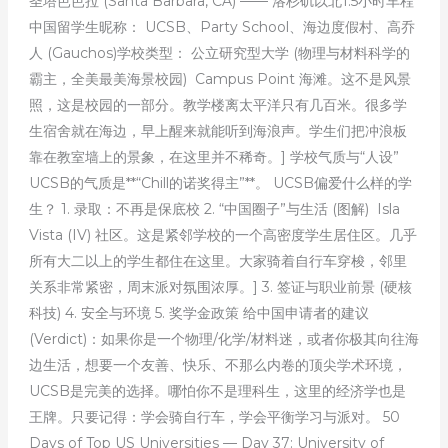
圣塔芭芭拉 (Santa Barbara, CA) —— 洛杉矶以北1.5小时车程
中国留学生昵称： UCSB、Party School、海边度假村、高乔
人 (Gauchos)学校类型： 公立研究型大学 (物理与材料科学的
霸主，全美最美海景校园) Campus Point 海滩。这不是风景
照，这是校园的一部分。教学楼离太平洋只有几百米。很多学
生宿舍就在海边，早上醒来就能听到海浪声。学生们把冲浪板
靠在教室墙上的景象，在这里并不稀奇。] 学校气质与“人设”
UCSB的气质是**“Chill的诺奖得主”**。 UCSB偏爱什么样的学
生？ 1. 录取：不再是保底校 2. “中国圈子”与生活 (图解) Isla
Vista (IV) 社区。这是紧邻学校的一个高密度学生居住区。几乎
所有大二以上的学生都住在这里。大家骑着自行车穿梭，邻里
关系非常紧密，周末派对氛围浓厚。] 3. 签证与职业前景 (硬核
科技) 4. 安全与环境 5. 奖学金政策 给中国申请者的建议
(Verdict)：如果你是一个物理/化学/材料迷，或者你极其向往海
边生活，想要一个友善、快乐、不那么内卷的顶尖学术环境，
UCSB是完美的选择。哪怕你不是理科生，这里的经济学也是
王牌。只要记得：学会骑自行车，学会平衡学习与派对。 50
Days of Top US Universities — Day 37: University of