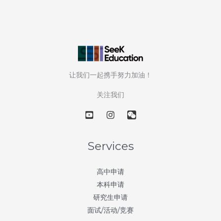
50
所
美
国
顶
尖
让我们一起携手努力加油！
大
学
关注我们
—
第
35
天：
Services
加
州
高中申请
大
本科申请
学
研究生申请
圣
面试/活动/竞赛
地