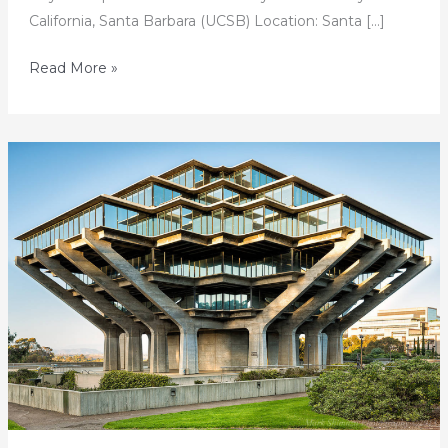
California, Santa Barbara (UCSB) Location: Santa […]
50
Read More »
天
解
读
50
所
美
国
顶
尖
大
学
—
第
37