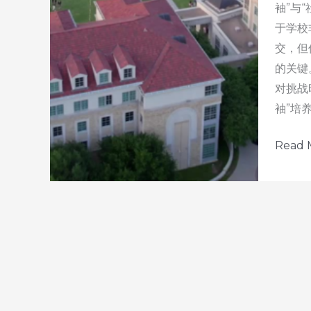
袖”与
于学校
交，但
的关键
对挑战
袖”培养
50
Read 
天
之
后：
发
掘
美
国
宝