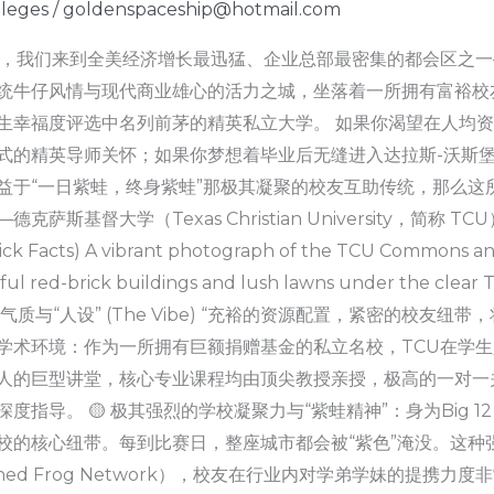
lleges
/
goldenspaceship@hotmail.com
天，我们来到全美经济增长最迅猛、企业总部最密集的都会区之一——
统牛仔风情与现代商业雄心的活力之城，坐落着一所拥有富裕校
生幸福度评选中名列前茅的精英私立大学。 如果你渴望在人均
式的精英导师关怀；如果你梦想着毕业后无缝进入达拉斯-沃斯堡
益于“一日紫蛙，终身紫蛙”那极其凝聚的校友互助传统，那么这所
德克萨斯基督大学（Texas Christian University，简
ck Facts) A vibrant photograph of the TCU Commons an
ful red-brick buildings and lush lawns under the clear 
校气质与“人设” (The Vibe) “充裕的资源配置，紧密的校友纽带
学术环境：作为一所拥有巨额捐赠基金的私立名校，TCU在学
人的巨型讲堂，核心专业课程均由顶尖教授亲授，极高的一对一
深度指导。 🟡 极其强烈的学校凝聚力与“紫蛙精神”：身为Big
校的核心纽带。每到比赛日，整座城市都会被“紫色”淹没。这种
ned Frog Network），校友在行业内对学弟学妹的提携力度非