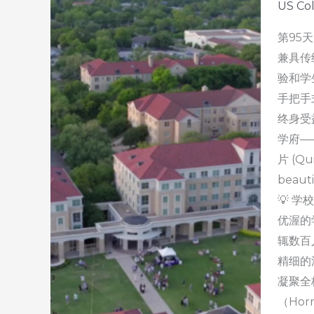
US Co
第95
兼具传
验和学
手把手
终身受
学府——
片 (Qui
beauti
💡 学
优渥的
辄数百
精细的
凝聚全
（Hor