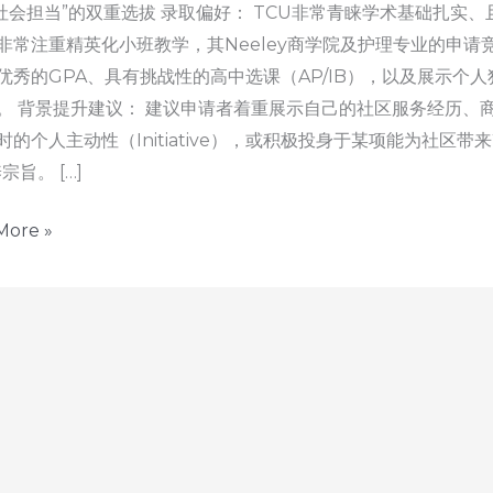
“社会担当”的双重选拔 录取偏好： TCU非常青睐学术基础扎
非常注重精英化小班教学，其Neeley商学院及护理专业的申
优秀的GPA、具有挑战性的高中选课（AP/IB），以及展示个
。 背景提升建议： 建议申请者着重展示自己的社区服务经历、
时的个人主动性（Initiative），或积极投身于某项能为社区
宗旨。 […]
More »