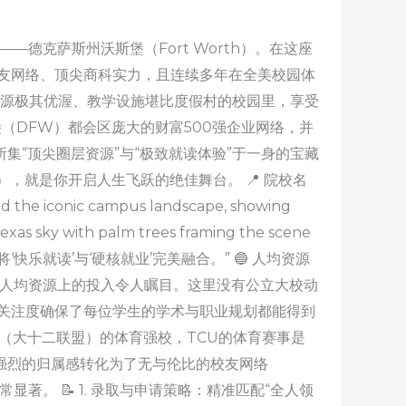
德克萨斯州沃斯堡（Fort Worth）。在这座
友网络、顶尖商科实力，且连续多年在全美校园体
资源极其优渥、教学设施堪比度假村的校园里，享受
（DFW）都会区庞大的财富500强企业网络，并
集“顶尖圈层资源”与“极致就读体验”于一身的宝藏
称 TCU），就是你开启人生飞跃的绝佳舞台。 📍 院校名
d the iconic campus landscape, showing
Texas sky with palm trees framing the scene
，将‘快乐就读’与‘硬核就业’完美融合。” 🔵 人均资源
生人均资源上的投入令人瞩目。这里没有公立大校动
关注度确保了每位学生的学术与职业规划都能得到
 12（大十二联盟）的体育强校，TCU的体育赛事是
强烈的归属感转化为了无与伦比的校友网络
常显著。 📝 1. 录取与申请策略：精准匹配“全人领