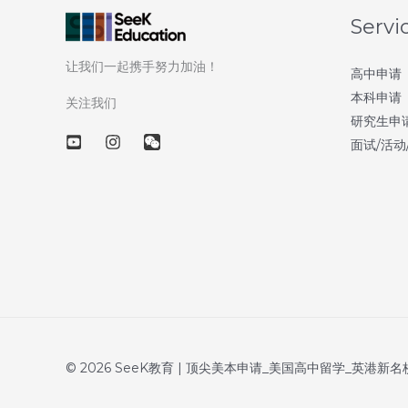
藏
Servi
大
让我们一起携手努力加油！
学
高中申请
本科申请
–
关注我们
研究生申
第
面试/活动
95
天：
德
克
萨
斯
基
督
大
© 2026 SeeK教育 | 顶尖美本申请_美国高中留学_英港
学