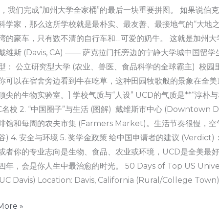
天，我们完成“加州大学全家桶”的最后一块重要拼图。 如果说伯克
科学家，那么这所学校就是最朴实、最友善、最接地气的“大地之
湾的豪车，只有数不清的自行车和…可爱的奶牛。 这就是加州大学戴维斯
维斯 (Davis, CA) —— 萨克拉门托旁边的宁静大学城中国留学
型： 公立研究型大学 (农业、兽医、食品科学的全球霸主) 校
你可以在宿舍旁边看到牛在吃草，这种田园牧歌般的景象在全美
顶尖的生物实验室。] 学校气质与“人设” UCD的气质是**“淳朴与友
名校 2. “中国圈子”与生活 (图解) 戴维斯市中心 (Downtow
馆和每周的农夫市集 (Farmers Market)。生活节奏很慢，
) 4. 安全与环境 5. 奖学金政策 给中国申请者的建议 (Ver
或者你的专业志向是生物、食品、农业或环境，UCD是全美最
，会是你人生中最治愈的时光。 50 Days of Top US Universities — 
(UC Davis) Location: Davis, California (Rural/College Town)
More »