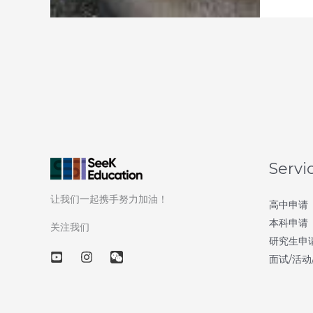
天
解
读
50
所
美
国
顶
尖
Servi
大
让我们一起携手努力加油！
学
高中申请
本科申请
—
关注我们
研究生申
第
面试/活动
39
天：
加