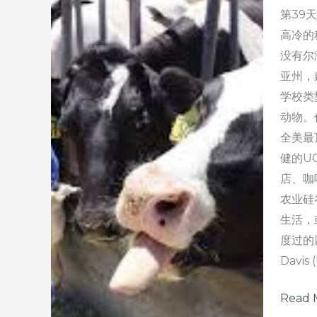
第39
高冷的
没有尔
亚州，戴
学校类
动物。
全美最
健的UC
店、咖啡
农业硅谷
生活，
度过的四年
Davis 
50
Read 