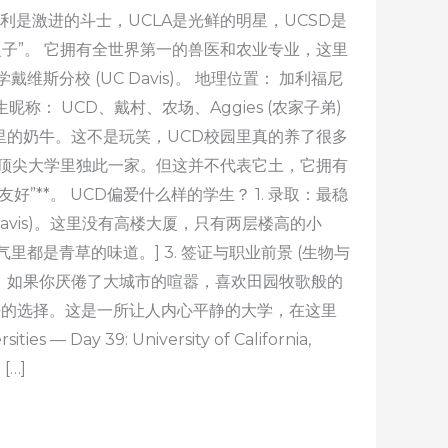
利是激进的斗士，UCLA是光鲜的明星，UCSD是
子”。 它拥有全世界第一的兽医和农业专业，这里
分校 (UC Davis)。 地理位置： 加利福尼
生昵称： UCD、戴村、农场、Aggies (农家子弟)
园里的奶牛。这不是玩笑，UCD校园里真的养了很多
顶尖大学里独此一家。但这并不代表它土，它拥有
好”**。 UCD偏爱什么样的学生？ 1. 录取：最稳
n Davis)。这里没有高楼大厦，只有两层楼高的小
空气里都是青草的味道。] 3. 签证与职业前景 (生物与
dict)：如果你厌倦了大城市的喧嚣，喜欢田园牧歌般的
好的选择。这是一所让人内心平静的大学，在这里
Day 39: University of California,
 […]