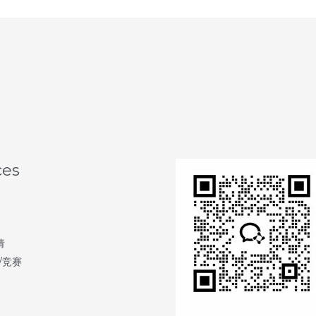
ces
请
/竞赛