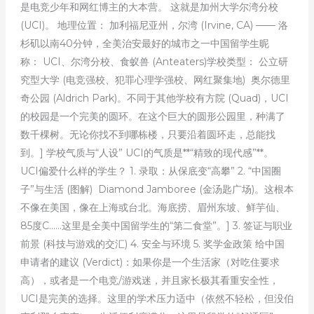
是电竞少年和网红博主的大本营。 这就是加州大学尔湾分校
(UCI)。 地理位置： 加利福尼亚州，尔湾 (Irvine, CA) —— 洛
杉矶以南40分钟，全美治安最好的城市之一中国留学生昵
称： UCI、尔湾分校、食蚁兽 (Anteaters)学校类型： 公立研
究型大学 (电竞强校、犯罪心理学强校、网红聚集地) 奥尔德里
奇公园 (Aldrich Park)。不同于其他学校有方院 (Quad)，UCI
的校园是一个完美的圆环。在这个巨大的圆形公园里，种满了
数千棵树。无论你找不到哪栋楼，只要沿着圆环走，总能找
到。] 学校气质与“人设” UCI的气质是**“精致的现代感”**。
UCI偏爱什么样的学生？ 1. 录取：从保底变“高攀” 2. “中国圈
子”与生活 (图解) Diamond Jamboree (金汤匙广场)。这根本
不像在美国，像在上海或台北。海底捞、眉州东坡、鲜芋仙、
85度C……这里是全美中国留学生的“第二食堂”。] 3. 签证与职业
前景 (科技与游戏的交汇) 4. 安全与环境 5. 奖学金政策 给中国
申请者的建议 (Verdict)：如果你是一个生活家（对吃住要求
高），或者是一个电竞/游戏迷，并且家长极其看重安全性，
UCI是完美的选择。这里的学术压力适中（依然不轻松，但没伯