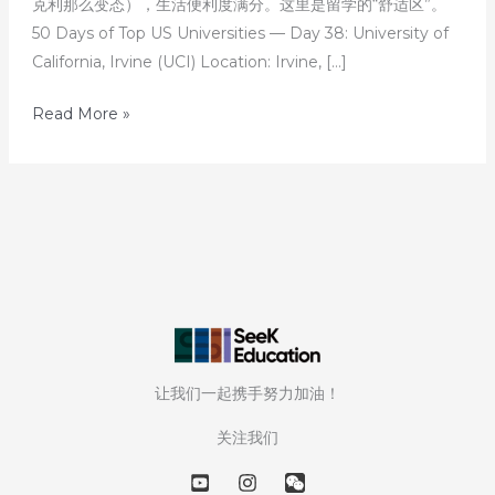
克利那么变态），生活便利度满分。这里是留学的“舒适区”。
50 Days of Top US Universities — Day 38: University of
California, Irvine (UCI) Location: Irvine, […]
50
Read More »
天
解
读
50
所
美
国
顶
尖
让我们一起携手努力加油！
大
学
关注我们
—
第