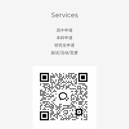
38
天：
Services
加
州
高中申请
大
本科申请
学
研究生申请
尔
面试/活动/竞赛
湾
分
校
(UC
Irvine)