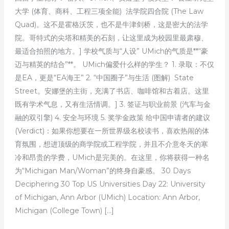
大学 (体育、商科、工程三项全能) 法学院四合院 (The Law
Quad)。这不是霍格沃茨，也不是牛津剑桥，这是密大的法学
院。哥特式的尖塔和精美的石刻，让这里成为校园里最肃穆、
最适合拍照的地方。] 学校气质与“人设” UMich的气质是**“豪
迈与精英的结合”**。 UMich偏爱什么样的学生？ 1. 录取：不仅
是EA，更是“EA海王” 2. “中国圈子”与生活 (图解) State
Street。安娜堡的主街，充满了书店、咖啡馆和古着店。这里
既有学术气息，又有生活情调。] 3. 签证与职业前景 (汽车与金
融的双引擎) 4. 安全与环境 5. 奖学金政策 给中国申请者的建议
(Verdict)：如果你想要在一所世界级名校读书，喜欢热闹的体
育氛围，想进顶级的商学院或工程学院，并且不介意冬天的寒
冷和昂贵的学费，UMich是完美的。在这里，你将获得一种名
为“Michigan Man/Woman”的终身自豪感。 30 Days
Deciphering 30 Top US Universities Day 22: University
of Michigan, Ann Arbor (UMich) Location: Ann Arbor,
Michigan (College Town) […]