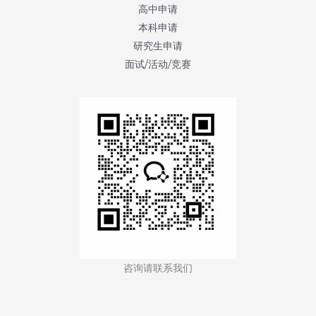
歇
高中申请
根
本科申请
大
研究生申请
学
面试/活动/竞赛
安
娜
堡
分
校
(University
of
Michigan,
Ann
Arbor)
咨询请联系我们