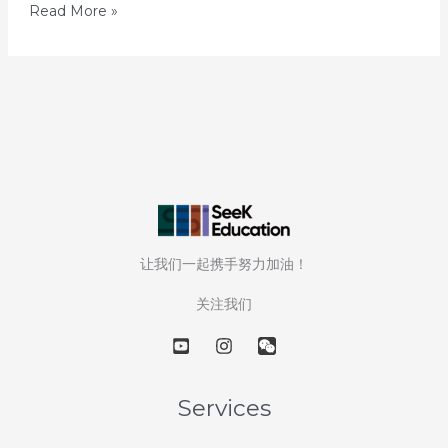
30
Read More »
天
解
读
30
所
美
国
顶
尖
让我们一起携手努力加油！
大
学
关注我们
—
第
22
天：
Services
密