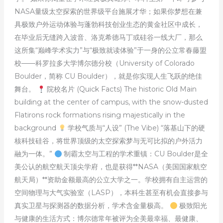
NASA量级太空探索的世界级平台施展才华；如果你梦想在兼
具极致户外运动体验与蓬勃科技创业生态的黄金社区中成长，
在毕业后无缝跨入波音、洛克希德马丁或硅谷一线大厂，那么
这所集“巅峰学术实力”与“极致就读体验”于一身的公立常春藤盟
校——科罗拉多大学博尔德分校（University of Colorado
Boulder，简称 CU Boulder），就是你实现人生飞跃的绝佳
舞台。
院校名片 (Quick Facts) The historic Old Main
building at the center of campus, with the snow-dusted
Flatirons rock formations rising majestically in the
background
学校气质与“人设” (The Vibe) “落基山下的硬
核科技硅谷，将世界顶级的太空探索梦与无可比拟的户外活力
融为一体。”
制霸太空与工程的学术重镇：CU Boulder是全
美公认的航空航天顶尖学府，也是获得**NASA（美国国家航空
航天局）**资助金额最高的公立大学之一。学校拥有自主运营的
空间物理与大气实验室（LASP），本科生甚至有机会直接参与
真实卫星与探测器的数据分析，学术含金量极高。
极致阳光
与健康的生活方式：博尔德常年被评为全美最幸福、最健康、