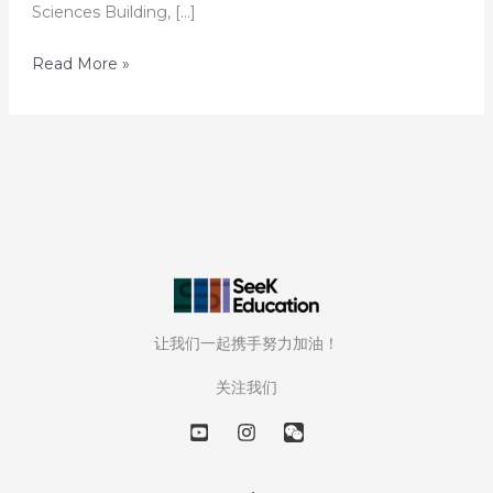
Sciences Building, […]
50
Read More »
天
之
后：
发
掘
美
国
宝
藏
让我们一起携手努力加油！
大
学
关注我们
–
第
96
天：