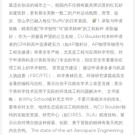
最适合创业的城市之一。校园内不仅拥有极具辨识度的红瓦砂
岩建筑群，更有着全美数一数二的户外运动氛围，滑雪、徒
步、登山早已融入每位“Buffs”的日常基因。
1. 录取与申请
策略：精准匹配“学术韧性”与“探求精神”的工程标杆 录取偏
好： 作为一所极富声望的公立名校，CU Boulder对本科申请
者的GPA和高中选课硬实力（如AP微积分、AP物理等物理与
工程先修课）审查非常严格，尤其是工程与应用科学学院。对
于申请商科及计算机等热门专业的学生，招生官非常看重你在
理工科上的学术韧性。 背景提升建议： 建议申请者多参与机器
人挑战赛（FRC/FTC）、科学奥林匹克、环保研究课题或高含
金量的编程马拉松。展示出你不仅能在学术上攻坚克难，更乐
于将科学技术应用于实际的环境或工程问题解决中。 文书策
略： 在Why School或补充文书中，不要只堆砌冰冷的排名。
要将你对太空、地球生态或前沿工程的热忱，与CU Boulder独
特的实验室资源、研究中心（如CIRES、JILA）精准挂钩。展
示出你对博尔德这种探索、创新、勇于冒险的精神有着天然的
内在共鸣。 The state-of-the-art Aerospace Engineering