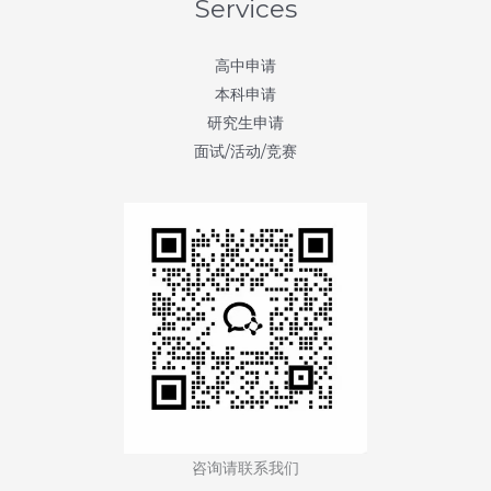
Services
科
罗
高中申请
拉
本科申请
多
研究生申请
大
面试/活动/竞赛
学
博
尔
德
分
校
(University
of
Colorado
Boulder)
咨询请联系我们