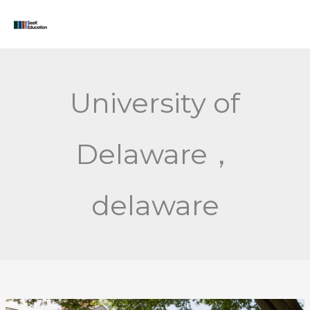
Skip
to
content
University of
Delaware，
delaware