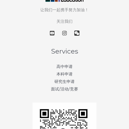
51-
让我们一起携手努力加油！
100
的
关注我们
宝
藏
大
学
Services
(US
News
高中申请
2026
本科申请
Rank
研究生申请
51-
面试/活动/竞赛
100)
–
第
52
天：