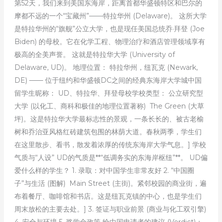
第52天，我们来到美国东海岸，距离首都华盛顿特区和巴尔的
摩都不远的一个“宝藏州”——特拉华州 (Delaware)。 这所大学
是特拉华州的“旗舰”公立大学，也是现任美国总统乔·拜登 (Joe
Biden) 的母校。它在化学工程、物理治疗和酒店管理领域享有
极高的全美声誉。 这就是特拉华大学 (University of
Delaware, UD)。 地理位置： 特拉华州，纽瓦克 (Newark,
DE) —— 位于纽约和华盛顿DC之间的经典东海岸大学城中国
留学生昵称： UD、特拉华、拜登母校学校类型： 公立研究型
大学 (以化工、商科和极佳的地理位置著称) The Green (大草
坪)。这是特拉华大学最标志性的景观，一条长长的、被古老榆
树和乔治亚风格红砖建筑包围的林荫大道。春秋两季，学生们
在这里散步、看书，散发着浓厚的传统东海岸大学气息。] 学校
气质与“人设” UD的气质是**“低调务实的东海岸枢纽”**。 UD偏
爱什么样的学生？ 1. 录取：对中国学生非常友好 2. “中国圈
子”与生活 (图解) Main Street (主街)。紧邻校园的商业街，遍
布着餐厅、咖啡馆和书店。这是纽瓦克镇的中心，也是学生们
周末放松的主要去处。] 3. 签证与职业前景 (商业与化工双引擎)
4. 安全与环境 5. 奖学金政策 给中国申请者的建议 (Verdict)：