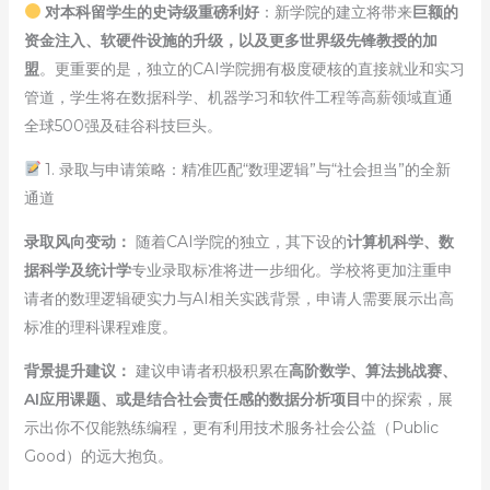
对本科留学生的史诗级重磅利好
：新学院的建立将带来
巨额的
资金注入、软硬件设施的升级，以及更多世界级先锋教授的加
盟
。更重要的是，独立的CAI学院拥有极度硬核的直接就业和实习
管道，学生将在数据科学、机器学习和软件工程等高薪领域直通
全球500强及硅谷科技巨头。
1. 录取与申请策略：精准匹配“数理逻辑”与“社会担当”的全新
通道
录取风向变动：
随着CAI学院的独立，其下设的
计算机科学、数
据科学及统计学
专业录取标准将进一步细化。学校将更加注重申
请者的数理逻辑硬实力与AI相关实践背景，申请人需要展示出高
标准的理科课程难度。
背景提升建议：
建议申请者积极积累在
高阶数学、算法挑战赛、
AI应用课题、或是结合社会责任感的数据分析项目
中的探索，展
示出你不仅能熟练编程，更有利用技术服务社会公益（Public
Good）的远大抱负。