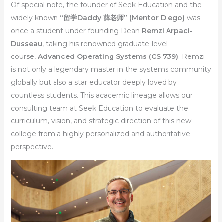
Of special note, the founder of Seek Education and the
widely known
“留学Daddy 薛老师” (Mentor Diego)
was
once a student under founding Dean
Remzi Arpaci-
Dusseau
, taking his renowned graduate-level
course,
Advanced Operating Systems (CS 739)
. Remzi
is not only a legendary master in the systems community
globally but also a star educator deeply loved by
countless students. This academic lineage allows our
consulting team at Seek Education to evaluate the
curriculum, vision, and strategic direction of this new
college from a highly personalized and authoritative
perspective.