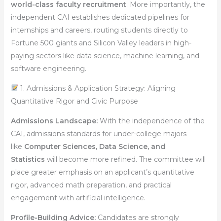
world-class faculty recruitment
. More importantly, the
independent CAI establishes dedicated pipelines for
internships and careers, routing students directly to
Fortune 500 giants and Silicon Valley leaders in high-
paying sectors like data science, machine learning, and
software engineering.
1. Admissions & Application Strategy: Aligning
Quantitative Rigor and Civic Purpose
Admissions Landscape:
With the independence of the
CAI, admissions standards for under-college majors
like
Computer Sciences, Data Science, and
Statistics
will become more refined. The committee will
place greater emphasis on an applicant’s quantitative
rigor, advanced math preparation, and practical
engagement with artificial intelligence.
Profile-Building Advice:
Candidates are strongly