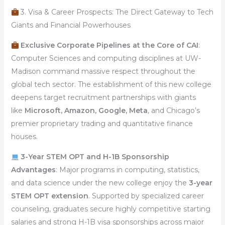
3. Visa & Career Prospects: The Direct Gateway to Tech
Giants and Financial Powerhouses
Exclusive Corporate Pipelines at the Core of CAI
:
Computer Sciences and computing disciplines at UW-
Madison command massive respect throughout the
global tech sector. The establishment of this new college
deepens target recruitment partnerships with giants
like
Microsoft, Amazon, Google, Meta
, and Chicago’s
premier proprietary trading and quantitative finance
houses.
3-Year STEM OPT and H-1B Sponsorship
Advantages
: Major programs in computing, statistics,
and data science under the new college enjoy the
3-year
STEM OPT extension
. Supported by specialized career
counseling, graduates secure highly competitive starting
salaries and strong H-1B visa sponsorships across major