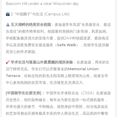
Bascom Hill under a clear Wisconsin sky
2. “中国圈子”与生活 (Campus Life)
五大湖畔的绝美安全校园
：麦迪逊常年高居“全美最安全、最适
合居住”的都市榜单前列。校园紧邻美丽的门多塔湖，风景如画。
学校配备极其强大的安保力量，提供24小时校园巡逻、紧急电话
亭以及深夜免费安全接送服务（
Safe Walk
），给留学生提供极
其安心的学术家园。
学术生活与落基山外最震撼的湖滨体验
：在麦迪逊，周末的生
活宁静而充实。学生们可以齐聚著名的
Memorial Union
Terrace
，在标志性的彩色太阳花椅上眺望湖光山色，或者去市
中心参加热闹的农贸市场，生活惬意且充满活力。
[中国留学生社群支持]：
中国学生学者联合会（CSSA）在麦迪逊
历史悠久，组织架构健全，每年会为新生提供一站式接机服务，
并举办盛大的春节、中秋晚会。虽然身处中西部，但当地及临近
的芝加哥都会区拥有极其丰富的华人商业生态，高品质的中餐馆