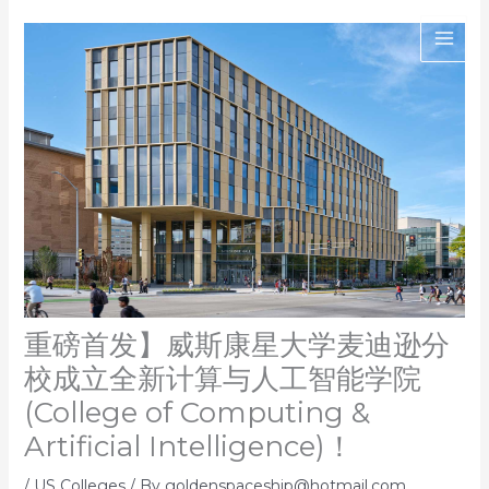
Skip
to
content
重磅首发】威斯康星大学麦迪逊分
校成立全新计算与人工智能学院
(College of Computing &
Artificial Intelligence)！
/
US Colleges
/ By
goldenspaceship@hotmail.com