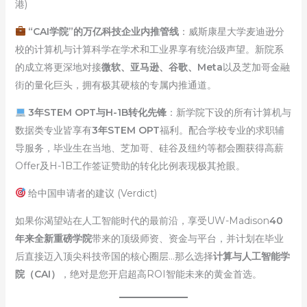
港)
“CAI学院”的万亿科技企业内推管线
：威斯康星大学麦迪逊分
校的计算机与计算科学在学术和工业界享有统治级声望。新院系
的成立将更深地对接
微软、亚马逊、谷歌、Meta
以及芝加哥金融
街的量化巨头，拥有极其硬核的专属内推通道。
3年STEM OPT与H-1B转化先锋
：新学院下设的所有计算机与
数据类专业皆享有
3年STEM OPT
福利。配合学校专业的求职辅
导服务，毕业生在当地、芝加哥、硅谷及纽约等都会圈获得高薪
Offer及H-1B工作签证赞助的转化比例表现极其抢眼。
给中国申请者的建议 (Verdict)
如果你渴望站在人工智能时代的最前沿，享受UW-Madison
40
年来全新重磅学院
带来的顶级师资、资金与平台，并计划在毕业
后直接迈入顶尖科技帝国的核心圈层…那么选择
计算与人工智能学
院（CAI）
，绝对是您开启超高ROI智能未来的黄金首选。