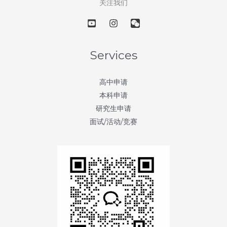
关注我们
逊
分
校
成
Services
立
全
高中申请
新
本科申请
计
研究生申请
算
面试/活动/竞赛
与
人
工
智
能
学
院
(College