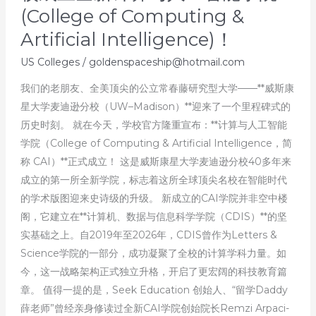
(College of Computing &
Artificial Intelligence)！
US Colleges
/
goldenspaceship@hotmail.com
我们的老朋友、全美顶尖的公立常春藤研究型大学——**威斯康
星大学麦迪逊分校（UW–Madison）**迎来了一个里程碑式的
历史时刻。 就在今天，学校官方隆重宣布：**计算与人工智能
学院（College of Computing & Artificial Intelligence，简
称 CAI）**正式成立！ 这是威斯康星大学麦迪逊分校40多年来
成立的第一所全新学院，标志着这所全球顶尖名校在智能时代
的学术版图迎来史诗级的升级。 新成立的CAI学院并非空中楼
阁，它建立在**计算机、数据与信息科学学院（CDIS）**的坚
实基础之上。自2019年至2026年，CDIS曾作为Letters &
Science学院的一部分，成功凝聚了全校的计算学科力量。如
今，这一战略架构正式独立升格，开启了更宏阔的科技教育篇
章。 值得一提的是，Seek Education 创始人、“留学Daddy
薛老师”曾经亲身修读过全新CAI学院创始院长Remzi Arpaci-