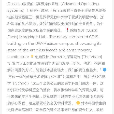
Dusseau教授的《高级操作系统（Advanced Operating
Systems）》研究生课程。Remzi教授不仅是全美操作系统领
域的殿堂级巨匠，更是深得无数中外学子爱戴的明星学者。这
种深厚的学术渊源，让我们能够以更加独到的专业视角，为中
国家庭深度解析这所新学院的底蕴。
院校名片 (Quick
Facts) Morgridge Hall – The newly completed CDIS
building on the UW-Madison campus, showcasing its
state-of-the-art glass facade and contemporary
architecture
创始院长 Remzi 的深邃期许 (The Vision)
“计算与人工智能正在深刻塑造我们发现、学习、沟通、创造和
解决问题的方式。随着技术越发强大，我们的责任也越大。”
三位一体的硬核学术矩阵：CAI将”计算机科学、统计学和信息
学（iSchool）”这三个全美公认的顶尖学科部门融为一体。这
种打破传统学科壁垒的整合，旨在推动跨学科的深度交融。对
于未来的本科生来说，这意味你可以跨专业无缝选修顶尖教授
的核心课程，建立最硬核的交叉学科背景。
对本科留学生的
史诗级重磅利好：新学院的建立将带来巨额的资金注入、软硬