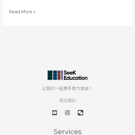
10
Read More »
天
解
读
10
所
英
国
顶
尖
让我们一起携手努力加油！
大
学
关注我们
—
第
5
天：
Services