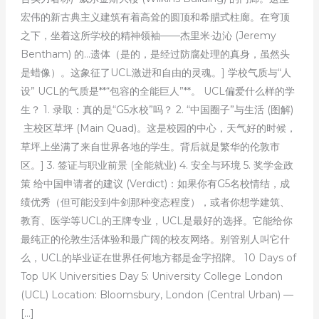
宏伟的新古典主义建筑有着高耸的圆顶和希腊式柱廊。在穹顶
之下，坐着这所学校的精神领袖——杰里米·边沁 (Jeremy
Bentham) 的…遗体（是的，是经过防腐处理的真身，虽然头
是蜡像）。这象征了UCL激进和自由的灵魂。] 学校气质与“人
设” UCL的气质是**“包容的全能巨人”**。 UCL偏爱什么样的学
生？ 1. 录取：真的是“G5水校”吗？ 2. “中国圈子”与生活 (图解)
主校区草坪 (Main Quad)。这是校园的中心，天气好的时候，
草坪上坐满了来自世界各地的学生。背后就是繁华的伦敦市
区。] 3. 签证与职业前景 (全能就业) 4. 安全与环境 5. 奖学金政
策 给中国申请者的建议 (Verdict)：如果你有G5名校情结，成
绩优秀（但可能没到牛剑那种变态程度），或者你想学建筑、
教育、医学等UCL的王牌专业，UCL是最好的选择。它能给你
最纯正的伦敦生活体验和最广阔的校友网络。别管别人叫它什
么，UCL的毕业证在世界任何地方都是金字招牌。 10 Days of
Top UK Universities Day 5: University College London
(UCL) Location: Bloomsbury, London (Central Urban) —
[…]